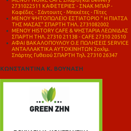
2731022511 ΚΑΦΕΤΕΡΙΕΣ - ΣΝΑΚ ΜΠΑΡ -
Καφέδες - Σάντουιτς - Μπεκέτες - Πίτες
ΜΕΝΟΥ ΨΗΤΟΠΩΛΕΙΟ ΕΣΤΙΑΤΟΡΙΟ " Η ΠΙΑΤΣΑ
ΤΗΣ ΜΑΣΑΣ" ΣΠΑΡΤΗ ΤΗΛ. 2731082002
ΜΕΝΟΥ HISTORY CAFE & ΨΗΣΤΑΡΙΑ ΛΕΩΝΙΔΑΣ
ΣΠΑΡΤΗ ΤΗΛ. 27310 21138 - CAFE 27310 20510
ΑΦΑΙ ΒΑΚΑΛΟΠΟΥΛΟΥ Ο.Ε ΠΩΛΗΣΕΙΣ SERVICE
ΑΝΤΑΛΛΑΚΤΙΚΑ ΑΥΤΟΚΙΝΗΤΩΝ 2οχλμ.
Σπάρτης Γυθειού ΣΠΑΡΤΗ Τηλ. 27310 26347
ΚΩΝΣΤΑΝΤΙΝΑ Κ. ΒΟΥΝΑΣΗ