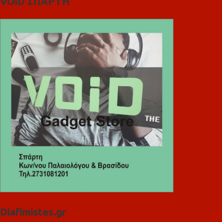
VOiD ΣΠΑΡΤΗ
Diafimistes.gr