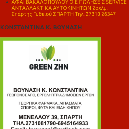
ΑΦΑΙ ΒΑΚΑΛΟΠΟΥΛΟΥ Ο.Ε ΠΩΛΗΣΕΙΣ SERVICE
ΑΝΤΑΛΛΑΚΤΙΚΑ ΑΥΤΟΚΙΝΗΤΩΝ 2οχλμ.
Σπάρτης Γυθειού ΣΠΑΡΤΗ Τηλ. 27310 26347
ΚΩΝΣΤΑΝΤΙΝΑ Κ. ΒΟΥΝΑΣΗ