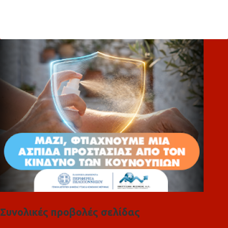
χ
ό
λ
ι
α
Συνολικές προβολές σελίδας