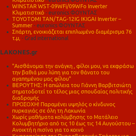
WINSTAR WST-09WFi/09WFo Inverter
Κλιματιστικό
- euronics ΦΟΥΝΤΑΣ
TOYOTOMI TAN/TAG-12IG IKIGAI Inverter –
Summer
- euronics ΦΟΥΝΤΑΣ
Σπάρτη, ενοικιάζεται επιπλωμένο διαμέρισμα 76
τ.μ,
- Grad international
LAKONES.gr
"Αισθάνομαι την ανάγκη , φίλοι μου, να εκφράσω
την βαθιά μου λύπη για τον θάνατο του
αγαπημένου μας φίλου"
ΒΕΡΟΥΤΗΣ: Η απώλεια του Γιάννη Βαρβιτσιώτη
σηματοδοτεί το τέλος μιας σπουδαίας πολιτικής
διαδρομής
ΠΡΟΣΟΧΗ! Παραμένει υψηλός ο κίνδυνος
πυρκαγιάς σε όλη τη Λακωνία
Χωρίς μαθήματα κολύμβησης το Ματάλειο
Κολυμβητήριο από τις 10 έως τις 14 Αυγούστου –
Ανοικτή η πισίνα για το κοινό