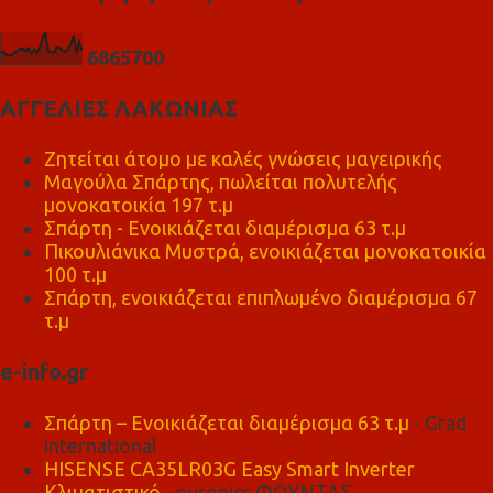
6
8
6
5
7
0
0
ΑΓΓΕΛΙΕΣ ΛΑΚΩΝΙΑΣ
Ζητείται άτομο με καλές γνώσεις μαγειρικής
Μαγούλα Σπάρτης, πωλείται πολυτελής
μονοκατοικία 197 τ.μ
Σπάρτη - Ενοικιάζεται διαμέρισμα 63 τ.μ
Πικουλιάνικα Μυστρά, ενοικιάζεται μονοκατοικία
100 τ.μ
Σπάρτη, ενοικιάζεται επιπλωμένο διαμέρισμα 67
τ.μ
e-info.gr
Σπάρτη – Ενοικιάζεται διαμέρισμα 63 τ.μ
- Grad
international
HISENSE CA35LR03G Easy Smart Inverter
Κλιματιστικό
- euronics ΦΟΥΝΤΑΣ