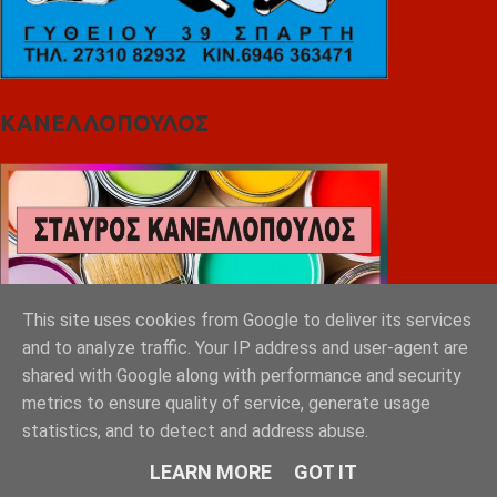
ΚΑΝΕΛΛΟΠΟΥΛΟΣ
This site uses cookies from Google to deliver its services
and to analyze traffic. Your IP address and user-agent are
shared with Google along with performance and security
metrics to ensure quality of service, generate usage
statistics, and to detect and address abuse.
LEARN MORE
GOT IT