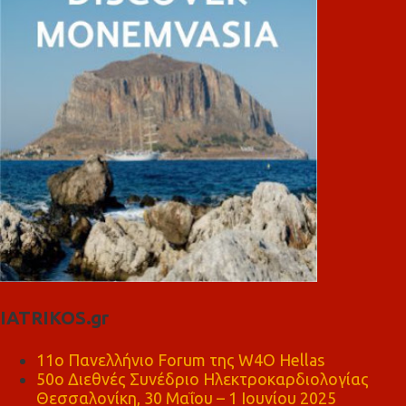
IATRIKOS.gr
11ο Πανελλήνιο Forum της W4O Hellas
50ο Διεθνές Συνέδριο Ηλεκτροκαρδιολογίας
Θεσσαλονίκη, 30 Μαΐου – 1 Ιουνίου 2025