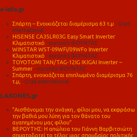
e-info.gr
Σπάρτη – Ενοικιάζεται διαμέρισμα 63 τ.μ
- Grad
international
HISENSE CA35LR03G Easy Smart Inverter
Κλιματιστικό
- euronics ΦΟΥΝΤΑΣ
WINSTAR WST-09WFi/09WFo Inverter
Κλιματιστικό
- euronics ΦΟΥΝΤΑΣ
TOYOTOMI TAN/TAG-12IG IKIGAI Inverter –
Summer
- euronics ΦΟΥΝΤΑΣ
Σπάρτη, ενοικιάζεται επιπλωμένο διαμέρισμα 76
τ.μ,
- Grad international
LAKONES.gr
"Αισθάνομαι την ανάγκη , φίλοι μου, να εκφράσω
την βαθιά μου λύπη για τον θάνατο του
αγαπημένου μας φίλου"
ΒΕΡΟΥΤΗΣ: Η απώλεια του Γιάννη Βαρβιτσιώτη
σηματοδοτεί το τέλος μιας σπουδαίας πολιτικής