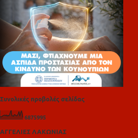
ι
α
Συνολικές προβολές σελίδας
6
8
7
5
9
9
5
ΑΓΓΕΛΙΕΣ ΛΑΚΩΝΙΑΣ