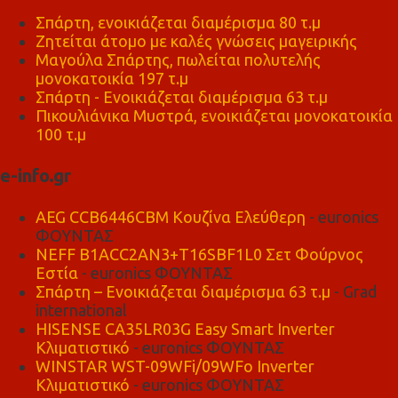
Σπάρτη, ενοικιάζεται διαμέρισμα 80 τ.μ
Ζητείται άτομο με καλές γνώσεις μαγειρικής
Μαγούλα Σπάρτης, πωλείται πολυτελής
μονοκατοικία 197 τ.μ
Σπάρτη - Ενοικιάζεται διαμέρισμα 63 τ.μ
Πικουλιάνικα Μυστρά, ενοικιάζεται μονοκατοικία
100 τ.μ
e-info.gr
AEG CCB6446CBM Κουζίνα Ελεύθερη
- euronics
ΦΟΥΝΤΑΣ
NEFF B1ACC2AN3+T16SBF1L0 Σετ Φούρνος
Εστία
- euronics ΦΟΥΝΤΑΣ
Σπάρτη – Ενοικιάζεται διαμέρισμα 63 τ.μ
- Grad
international
HISENSE CA35LR03G Easy Smart Inverter
Κλιματιστικό
- euronics ΦΟΥΝΤΑΣ
WINSTAR WST-09WFi/09WFo Inverter
Κλιματιστικό
- euronics ΦΟΥΝΤΑΣ