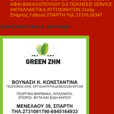
ΑΦΑΙ ΒΑΚΑΛΟΠΟΥΛΟΥ Ο.Ε ΠΩΛΗΣΕΙΣ SERVICE
ΑΝΤΑΛΛΑΚΤΙΚΑ ΑΥΤΟΚΙΝΗΤΩΝ 2οχλμ.
Σπάρτης Γυθειού ΣΠΑΡΤΗ Τηλ. 27310 26347
ΚΩΝΣΤΑΝΤΙΝΑ Κ. ΒΟΥΝΑΣΗ