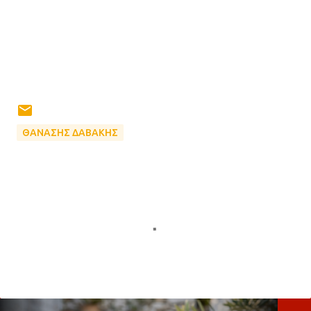
ΘΑΝΑΣΗΣ ΔΑΒΑΚΗΣ
Σ
χ
ό
λ