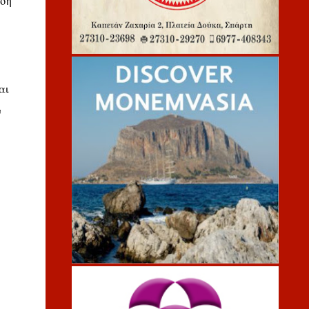
ιση
αι
ν