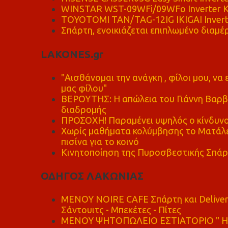
WINSTAR WST-09WFi/09WFo Inverter Κ
TOYOTOMI TAN/TAG-12IG IKIGAI Invert
Σπάρτη, ενοικιάζεται επιπλωμένο διαμέρ
LAKONES.gr
"Αισθάνομαι την ανάγκη , φίλοι μου, ν
μας φίλου"
ΒΕΡΟΥΤΗΣ: Η απώλεια του Γιάννη Βαρβι
διαδρομής
ΠΡΟΣΟΧΗ! Παραμένει υψηλός ο κίνδυνο
Χωρίς μαθήματα κολύμβησης το Ματάλει
πισίνα για το κοινό
Κινητοποίηση της Πυροσβεστικής Σπάρ
ΟΔΗΓΟΣ ΛΑΚΩΝΙΑΣ
MENOY NOIRE CAFE Σπάρτη και Delive
Σάντουιτς - Μπεκέτες - Πίτες
ΜΕΝΟΥ ΨΗΤΟΠΩΛΕΙΟ ΕΣΤΙΑΤΟΡΙΟ " Η 