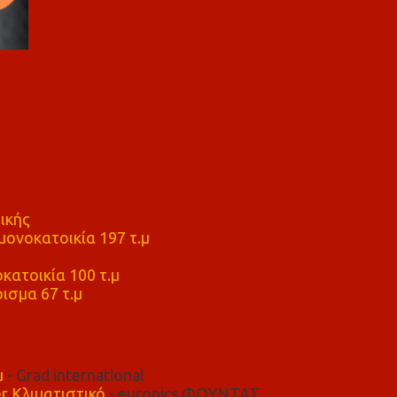
ικής
ονοκατοικία 197 τ.μ
μ
κατοικία 100 τ.μ
ισμα 67 τ.μ
μ
- Grad international
r Κλιματιστικό
- euronics ΦΟΥΝΤΑΣ