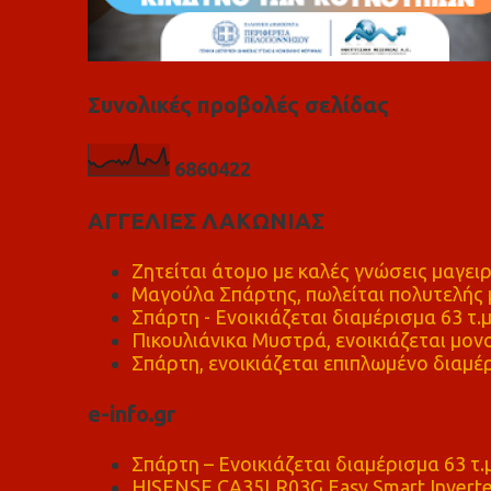
Συνολικές προβολές σελίδας
6
8
6
0
4
2
2
ΑΓΓΕΛΙΕΣ ΛΑΚΩΝΙΑΣ
Ζητείται άτομο με καλές γνώσεις μαγειρ
Μαγούλα Σπάρτης, πωλείται πολυτελής μ
Σπάρτη - Ενοικιάζεται διαμέρισμα 63 τ.
Πικουλιάνικα Μυστρά, ενοικιάζεται μονο
Σπάρτη, ενοικιάζεται επιπλωμένο διαμέρ
e-info.gr
Σπάρτη – Ενοικιάζεται διαμέρισμα 63 τ.
HISENSE CA35LR03G Easy Smart Inverte