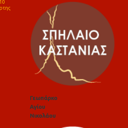
10
ρτης
Γεωπάρκο
Αγίου
Νικολάου