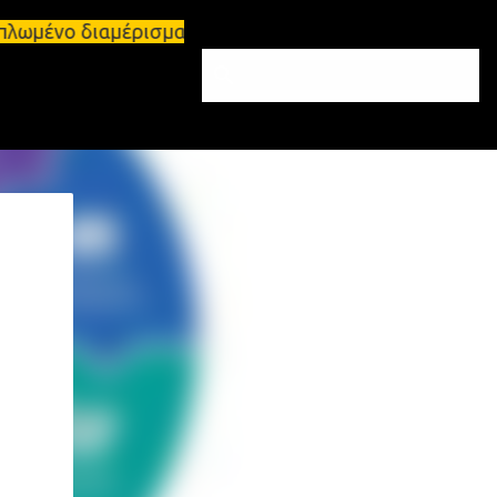
ιπλωμένο διαμέρισμα 65τ.μ Σπάρτη - πωλείται τριάρ