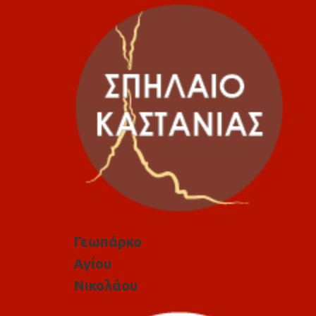
Γεωπάρκο
Αγίου
Νικολάου