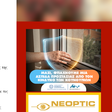
 της
ε τις
ς