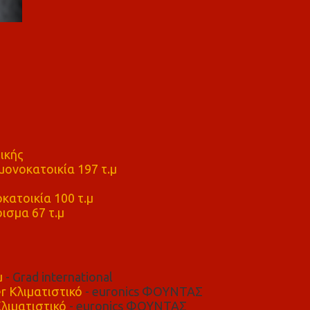
ικής
ονοκατοικία 197 τ.μ
μ
κατοικία 100 τ.μ
ισμα 67 τ.μ
μ
- Grad international
r Κλιματιστικό
- euronics ΦΟΥΝΤΑΣ
λιματιστικό
- euronics ΦΟΥΝΤΑΣ