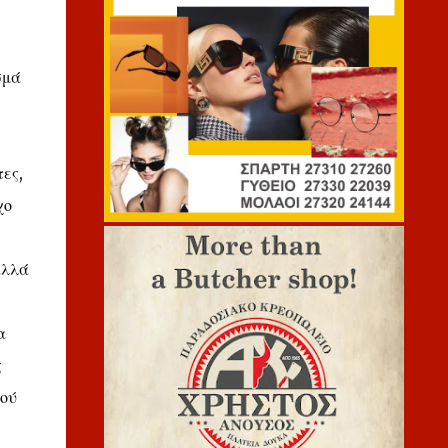
σμά
τες,
χο
αλλά
α
ς
φού