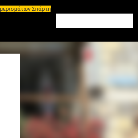
ων Σπάρτη και Λακωνία Σπάρτη - Ενοικιάζεται κατάσ