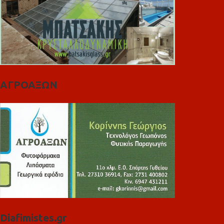
ΑΓΡΟΑΞΩΝ
Diafimistes.gr