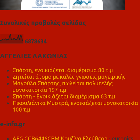
Συνολικές προβολές σελίδας
6
8
7
8
6
3
4
ΑΓΓΕΛΙΕΣ ΛΑΚΩΝΙΑΣ
Σπάρτη, ενοικιάζεται διαμέρισμα 80 τ.μ
Ζητείται άτομο με καλές γνώσεις μαγειρικής
Μαγούλα Σπάρτης, πωλείται πολυτελής
μονοκατοικία 197 τ.μ
Σπάρτη - Ενοικιάζεται διαμέρισμα 63 τ.μ
Πικουλιάνικα Μυστρά, ενοικιάζεται μονοκατοικία
100 τ.μ
e-info.gr
AEG CCB6446CBM Κουζίνα Ελεύθερη
- euronics