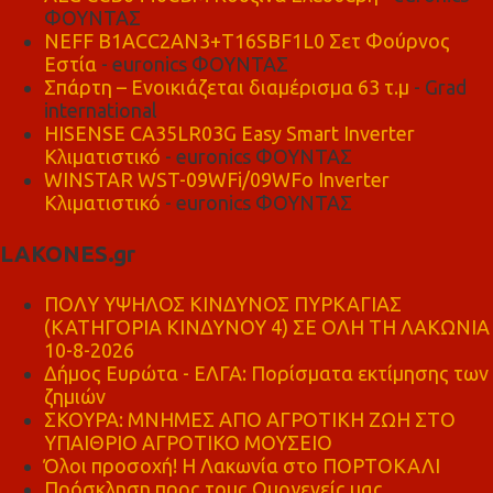
ΦΟΥΝΤΑΣ
NEFF B1ACC2AN3+T16SBF1L0 Σετ Φούρνος
Εστία
- euronics ΦΟΥΝΤΑΣ
Σπάρτη – Ενοικιάζεται διαμέρισμα 63 τ.μ
- Grad
international
HISENSE CA35LR03G Easy Smart Inverter
Κλιματιστικό
- euronics ΦΟΥΝΤΑΣ
WINSTAR WST-09WFi/09WFo Inverter
Κλιματιστικό
- euronics ΦΟΥΝΤΑΣ
LAKONES.gr
ΠΟΛΥ ΥΨΗΛΟΣ ΚΙΝΔΥΝΟΣ ΠΥΡΚΑΓΙΑΣ
(ΚΑΤΗΓΟΡΙΑ ΚΙΝΔΥΝΟΥ 4) ΣΕ ΟΛΗ ΤΗ ΛΑΚΩΝΙΑ
10-8-2026
Δήμος Ευρώτα - ΕΛΓΑ: Πορίσματα εκτίμησης των
ζημιών
ΣΚΟΥΡΑ: ΜΝΗΜΕΣ ΑΠΟ ΑΓΡΟΤΙΚΗ ΖΩΗ ΣΤΟ
ΥΠΑΙΘΡΙΟ ΑΓΡΟΤΙΚΟ ΜΟΥΣΕΙΟ
Όλοι προσοχή! Η Λακωνία στο ΠΟΡΤΟΚΑΛΙ
Πρόσκληση προς τους Ομογενείς μας