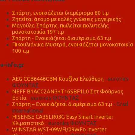
Σπάρτη, ενοικιάζεται διαμέρισμα 80 τ.μ
Ζητείται άτομο με καλές γνώσεις μαγειρικής
Μαγούλα Σπάρτης, πωλείται πολυτελής
μονοκατοικία 197 τ.μ
Σπάρτη - Ενοικιάζεται διαμέρισμα 63 τ.μ
Πικουλιάνικα Μυστρά, ενοικιάζεται μονοκατοικία
100 τ.μ
e-info.gr
AEG CCB6446CBM Κουζίνα Ελεύθερη
- euronics
ΦΟΥΝΤΑΣ
NEFF B1ACC2AN3+T16SBF1L0 Σετ Φούρνος
Εστία
- euronics ΦΟΥΝΤΑΣ
Σπάρτη – Ενοικιάζεται διαμέρισμα 63 τ.μ
- Grad
international
HISENSE CA35LR03G Easy Smart Inverter
Κλιματιστικό
- euronics ΦΟΥΝΤΑΣ
WINSTAR WST-09WFi/09WFo Inverter