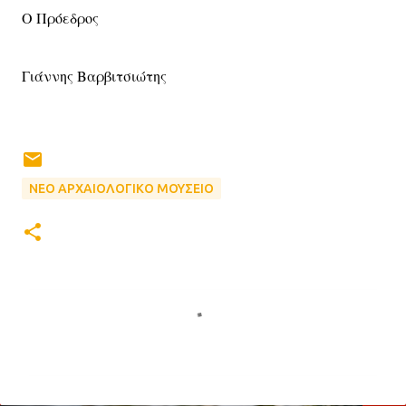
Ο Πρόεδρος
Γιάννης Βαρβιτσιώτης
ΝΕΟ ΑΡΧΑΙΟΛΟΓΙΚΟ ΜΟΥΣΕΙΟ
Σ
χ
ό
λ