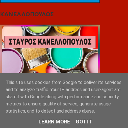
ΚΑΝΕΛΛΟΠΟΥΛΟΣ
This site uses cookies from Google to deliver its services
and to analyze traffic. Your IP address and user-agent are
shared with Google along with performance and security
metrics to ensure quality of service, generate usage
statistics, and to detect and address abuse.
LEARN MORE
GOT IT