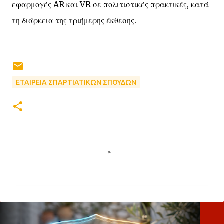
εφαρμογές AR και VR σε πολιτιστικές πρακτικές, κατά
τη διάρκεια της τριήμερης έκθεσης.
ΕΤΑΙΡΕΙΑ ΣΠΑΡΤΙΑΤΙΚΩΝ ΣΠΟΥΔΩΝ
Σ
χ
ό
λ
ι