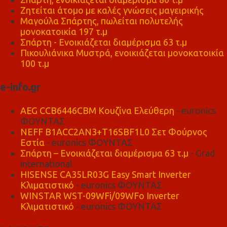
Ζητείται άτομο με καλές γνώσεις μαγειρικής
Μαγούλα Σπάρτης, πωλείται πολυτελής
μονοκατοικία 197 τ.μ
Σπάρτη - Ενοικιάζεται διαμέρισμα 63 τ.μ
Πικουλιάνικα Μυστρά, ενοικιάζεται μονοκατοικία
100 τ.μ
e-info.gr
AEG CCB6446CBM Κουζίνα Ελεύθερη
- euronics
ΦΟΥΝΤΑΣ
NEFF B1ACC2AN3+T16SBF1L0 Σετ Φούρνος
Εστία
- euronics ΦΟΥΝΤΑΣ
Σπάρτη – Ενοικιάζεται διαμέρισμα 63 τ.μ
- Grad
international
HISENSE CA35LR03G Easy Smart Inverter
Κλιματιστικό
- euronics ΦΟΥΝΤΑΣ
WINSTAR WST-09WFi/09WFo Inverter
Κλιματιστικό
- euronics ΦΟΥΝΤΑΣ