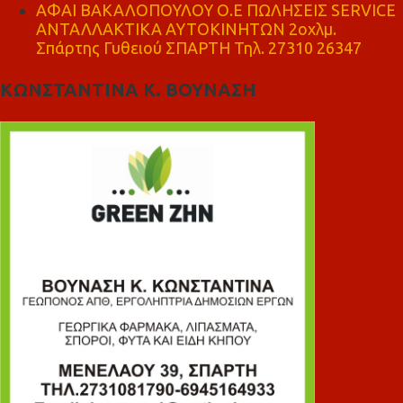
ΑΦΑΙ ΒΑΚΑΛΟΠΟΥΛΟΥ Ο.Ε ΠΩΛΗΣΕΙΣ SERVICE
ΑΝΤΑΛΛΑΚΤΙΚΑ ΑΥΤΟΚΙΝΗΤΩΝ 2οχλμ.
Σπάρτης Γυθειού ΣΠΑΡΤΗ Τηλ. 27310 26347
ΚΩΝΣΤΑΝΤΙΝΑ Κ. ΒΟΥΝΑΣΗ