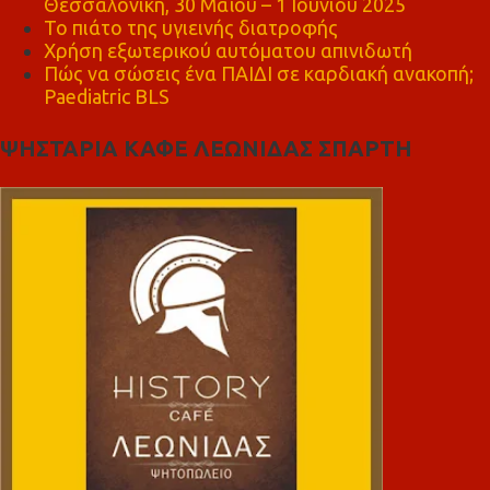
Θεσσαλονίκη, 30 Μαΐου – 1 Ιουνίου 2025
Το πιάτο της υγιεινής διατροφής
Χρήση εξωτερικού αυτόματου απινιδωτή
Πώς να σώσεις ένα ΠΑΙΔΙ σε καρδιακή ανακοπή;
Paediatric BLS
ΨΗΣΤΑΡΙΑ ΚΑΦΕ ΛΕΩΝΙΔΑΣ ΣΠΑΡΤΗ