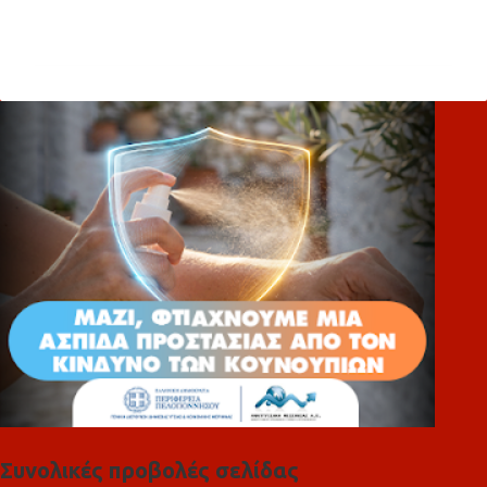
Σ
χ
ό
λ
ι
α
Συνολικές προβολές σελίδας