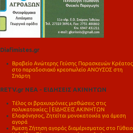
Diafimistes.gr
Βραβείο Ανώτερης Γεύσης Παρασκευών Κρέατος
στο παραδοσιακό κρεοπωλείο ΑΝΟΥΣΟΣ στη
Σπάρτη
RETV.gr ΝΕΑ - ΕΙΔΗΣΕΙΣ ΑΚΙΝΗΤΩΝ
Τέλος οι βραχυχρόνιες μισθώσεις στις
πολυκατοικίες; | ΕΙΔΗΣΕΙΣ ΑΚΙΝΗΤΩΝ
Ελαφόνησος, Ζητείται μονοκατοικία για άμεση
αγορά
Άμεση Ζήτηση αγοράς διαμέρισματος στο Γύθειο