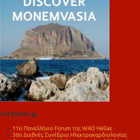
IATRIKOS.gr
11ο Πανελλήνιο Forum της W4O Hellas
50ο Διεθνές Συνέδριο Ηλεκτροκαρδιολογίας