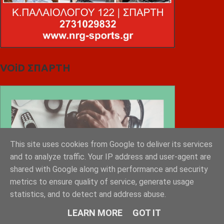
VOiD ΣΠΑΡΤΗ
This site uses cookies from Google to deliver its services
and to analyze traffic. Your IP address and user-agent are
shared with Google along with performance and security
metrics to ensure quality of service, generate usage
statistics, and to detect and address abuse.
LEARN MORE
GOT IT