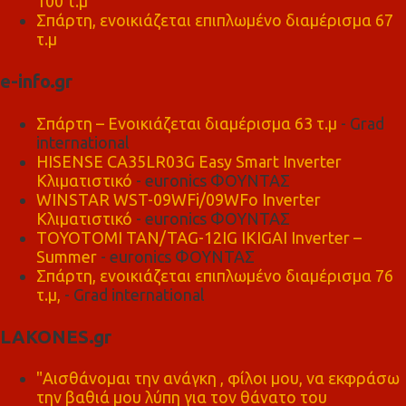
100 τ.μ
Σπάρτη, ενοικιάζεται επιπλωμένο διαμέρισμα 67
τ.μ
e-info.gr
Σπάρτη – Ενοικιάζεται διαμέρισμα 63 τ.μ
- Grad
international
HISENSE CA35LR03G Easy Smart Inverter
Κλιματιστικό
- euronics ΦΟΥΝΤΑΣ
WINSTAR WST-09WFi/09WFo Inverter
Κλιματιστικό
- euronics ΦΟΥΝΤΑΣ
TOYOTOMI TAN/TAG-12IG IKIGAI Inverter –
Summer
- euronics ΦΟΥΝΤΑΣ
Σπάρτη, ενοικιάζεται επιπλωμένο διαμέρισμα 76
τ.μ,
- Grad international
LAKONES.gr
"Αισθάνομαι την ανάγκη , φίλοι μου, να εκφράσω
την βαθιά μου λύπη για τον θάνατο του