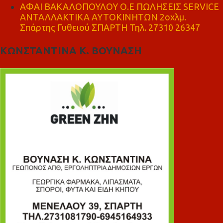
ΑΦΑΙ ΒΑΚΑΛΟΠΟΥΛΟΥ Ο.Ε ΠΩΛΗΣΕΙΣ SERVICE
ΑΝΤΑΛΛΑΚΤΙΚΑ ΑΥΤΟΚΙΝΗΤΩΝ 2οχλμ.
Σπάρτης Γυθειού ΣΠΑΡΤΗ Τηλ. 27310 26347
ΚΩΝΣΤΑΝΤΙΝΑ Κ. ΒΟΥΝΑΣΗ