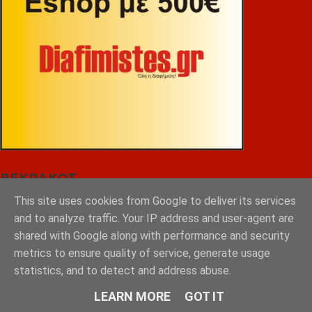
ΒΕΚΡΑΚΟΣ
This site uses cookies from Google to deliver its services
and to analyze traffic. Your IP address and user-agent are
shared with Google along with performance and security
metrics to ensure quality of service, generate usage
statistics, and to detect and address abuse.
LEARN MORE
GOT IT