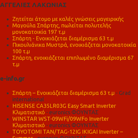
ΑΓΓΕΛΙΕΣ ΛΑΚΩΝΙΑΣ
Ζητείται άτομο με καλές γνώσεις μαγειρικής
Μαγούλα Σπάρτης, πωλείται πολυτελής
μονοκατοικία 197 τ.μ
Σπάρτη - Ενοικιάζεται διαμέρισμα 63 τ.μ
Πικουλιάνικα Μυστρά, ενοικιάζεται μονοκατοικία
100 τ.μ
Σπάρτη, ενοικιάζεται επιπλωμένο διαμέρισμα 67
τ.μ
e-info.gr
Σπάρτη – Ενοικιάζεται διαμέρισμα 63 τ.μ
- Grad
international
HISENSE CA35LR03G Easy Smart Inverter
Κλιματιστικό
- euronics ΦΟΥΝΤΑΣ
WINSTAR WST-09WFi/09WFo Inverter
Κλιματιστικό
- euronics ΦΟΥΝΤΑΣ
TOYOTOMI TAN/TAG-12IG IKIGAI Inverter –
Summer
- euronics ΦΟΥΝΤΑΣ