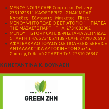
MENOY NOIRE CAFE Σπάρτη και Delivery
2731022511 ΚΑΦΕΤΕΡΙΕΣ - ΣΝΑΚ ΜΠΑΡ -
Καφέδες - Σάντουιτς - Μπεκέτες - Πίτες
ΜΕΝΟΥ ΨΗΤΟΠΩΛΕΙΟ ΕΣΤΙΑΤΟΡΙΟ " Η ΠΙΑΤΣΑ
ΤΗΣ ΜΑΣΑΣ" ΣΠΑΡΤΗ ΤΗΛ. 2731082002
ΜΕΝΟΥ HISTORY CAFE & ΨΗΣΤΑΡΙΑ ΛΕΩΝΙΔΑΣ
ΣΠΑΡΤΗ ΤΗΛ. 27310 21138 - CAFE 27310 20510
ΑΦΑΙ ΒΑΚΑΛΟΠΟΥΛΟΥ Ο.Ε ΠΩΛΗΣΕΙΣ SERVICE
ΑΝΤΑΛΛΑΚΤΙΚΑ ΑΥΤΟΚΙΝΗΤΩΝ 2οχλμ.
Σπάρτης Γυθειού ΣΠΑΡΤΗ Τηλ. 27310 26347
ΚΩΝΣΤΑΝΤΙΝΑ Κ. ΒΟΥΝΑΣΗ