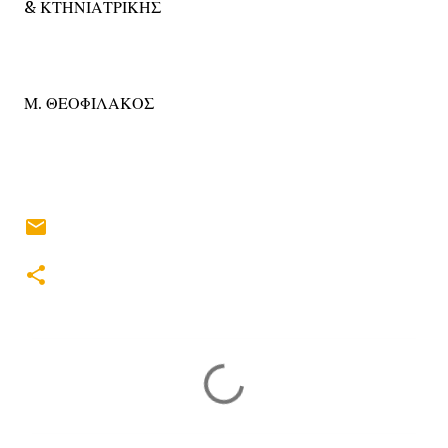
& ΚΤΗΝΙΑΤΡΙΚΗΣ
Μ. ΘΕΟΦΙΛΑΚΟΣ
Σ
χ
ό