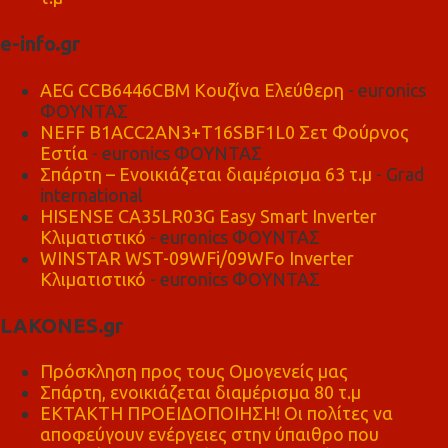
e-info.gr
AEG CCB6446CBM Κουζίνα Ελεύθερη
- euronics
ΦΟΥΝΤΑΣ
NEFF B1ACC2AN3+T16SBF1L0 Σετ Φούρνος
Εστία
- euronics ΦΟΥΝΤΑΣ
Σπάρτη – Ενοικιάζεται διαμέρισμα 63 τ.μ
- Grad
international
HISENSE CA35LR03G Easy Smart Inverter
Κλιματιστικό
- euronics ΦΟΥΝΤΑΣ
WINSTAR WST-09WFi/09WFo Inverter
Κλιματιστικό
- euronics ΦΟΥΝΤΑΣ
LAKONES.gr
Πρόσκληση προς τους Ομογενείς μας
Σπάρτη, ενοικιάζεται διαμέρισμα 80 τ.μ
ΕΚΤΑΚΤΗ ΠΡΟΕΙΔΟΠΟΙΗΣΗ! Οι πολίτες να
αποφεύγουν ενέργειες στην ύπαιθρο που