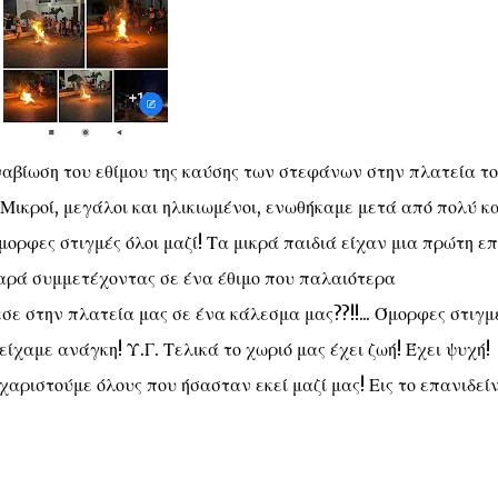
αβίωση του εθίμου της καύσης των στεφάνων στην πλατεία τ
 Μικροί, μεγάλοι και ηλικιωμένοι, ενωθήκαμε μετά από πολύ κ
μορφες στιγμές όλοι μαζί! Τα μικρά παιδιά είχαν μια πρώτη ε
χαρά συμμετέχοντας σε ένα έθιμο που παλαιότερα
ε στην πλατεία μας σε ένα κάλεσμα μας??!!... Όμορφες στιγμ
είχαμε ανάγκη! Υ.Γ. Τελικά το χωριό μας έχει ζωή! Έχει ψυχή!
αριστούμε όλους που ήσασταν εκεί μαζί μας! Εις το επανιδείν