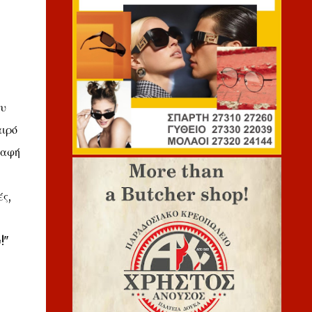
ου
αιρό
παφή
ές,
!"