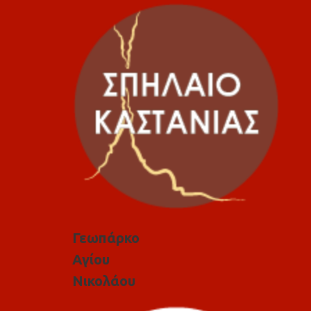
Γεωπάρκο
Αγίου
Νικολάου