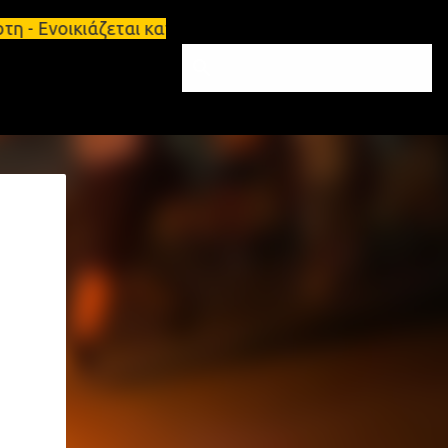
κιάζεται κατάστημα 134 τ.μ, με υπόγειο 124τ.μ και