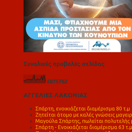
Συνολικές προβολές σελίδας
6
8
7
5
7
6
2
ΑΓΓΕΛΙΕΣ ΛΑΚΩΝΙΑΣ
Σπάρτη, ενοικιάζεται διαμέρισμα 80 τ.μ
Ζητείται άτομο με καλές γνώσεις μαγειρ
Μαγούλα Σπάρτης, πωλείται πολυτελής μ
Σπάρτη - Ενοικιάζεται διαμέρισμα 63 τ.