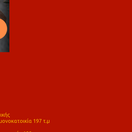
ικής
ονοκατοικία 197 τ.μ
μ