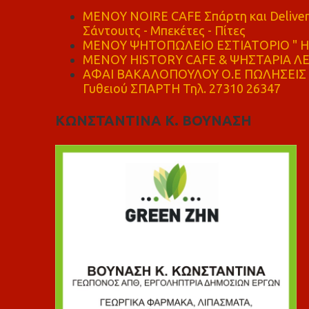
MENOY NOIRE CAFE Σπάρτη και Delive
Σάντουιτς - Μπεκέτες - Πίτες
ΜΕΝΟΥ ΨΗΤΟΠΩΛΕΙΟ ΕΣΤΙΑΤΟΡΙΟ " Η 
ΜΕΝΟΥ HISTORY CAFE & ΨΗΣΤΑΡΙΑ ΛΕΩ
ΑΦΑΙ ΒΑΚΑΛΟΠΟΥΛΟΥ Ο.Ε ΠΩΛΗΣΕΙΣ 
Γυθειού ΣΠΑΡΤΗ Τηλ. 27310 26347
ΚΩΝΣΤΑΝΤΙΝΑ Κ. ΒΟΥΝΑΣΗ