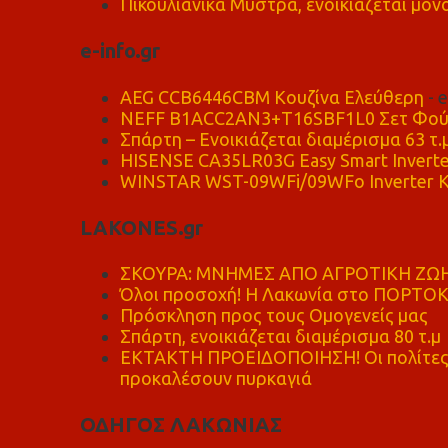
Πικουλιάνικα Μυστρά, ενοικιάζεται μονο
e-info.gr
AEG CCB6446CBM Κουζίνα Ελεύθερη
- 
NEFF B1ACC2AN3+T16SBF1L0 Σετ Φού
Σπάρτη – Ενοικιάζεται διαμέρισμα 63 τ.
HISENSE CA35LR03G Easy Smart Inverte
WINSTAR WST-09WFi/09WFo Inverter Κ
LAKONES.gr
ΣΚΟΥΡΑ: ΜΝΗΜΕΣ ΑΠΟ ΑΓΡΟΤΙΚΗ ΖΩΗ
Όλοι προσοχή! Η Λακωνία στο ΠΟΡΤΟ
Πρόσκληση προς τους Ομογενείς μας
Σπάρτη, ενοικιάζεται διαμέρισμα 80 τ.μ
ΕΚΤΑΚΤΗ ΠΡΟΕΙΔΟΠΟΙΗΣΗ! Οι πολίτες ν
προκαλέσουν πυρκαγιά
ΟΔΗΓΟΣ ΛΑΚΩΝΙΑΣ