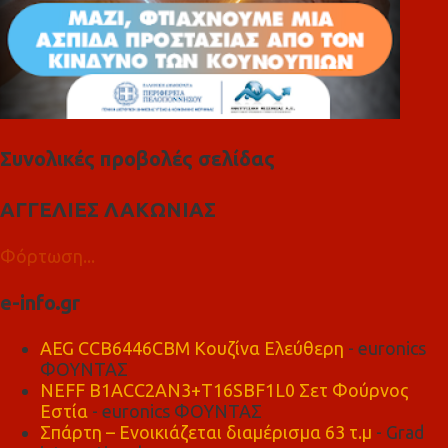
Συνολικές προβολές σελίδας
ΑΓΓΕΛΙΕΣ ΛΑΚΩΝΙΑΣ
Φόρτωση...
e-info.gr
AEG CCB6446CBM Κουζίνα Ελεύθερη
- euronics
ΦΟΥΝΤΑΣ
NEFF B1ACC2AN3+T16SBF1L0 Σετ Φούρνος
Εστία
- euronics ΦΟΥΝΤΑΣ
Σπάρτη – Ενοικιάζεται διαμέρισμα 63 τ.μ
- Grad