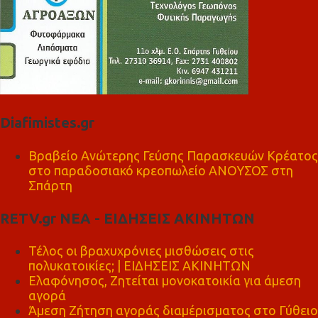
Diafimistes.gr
Βραβείο Ανώτερης Γεύσης Παρασκευών Κρέατος
στο παραδοσιακό κρεοπωλείο ΑΝΟΥΣΟΣ στη
Σπάρτη
RETV.gr ΝΕΑ - ΕΙΔΗΣΕΙΣ ΑΚΙΝΗΤΩΝ
Τέλος οι βραχυχρόνιες μισθώσεις στις
πολυκατοικίες; | ΕΙΔΗΣΕΙΣ ΑΚΙΝΗΤΩΝ
Ελαφόνησος, Ζητείται μονοκατοικία για άμεση
αγορά
Άμεση Ζήτηση αγοράς διαμέρισματος στο Γύθειο