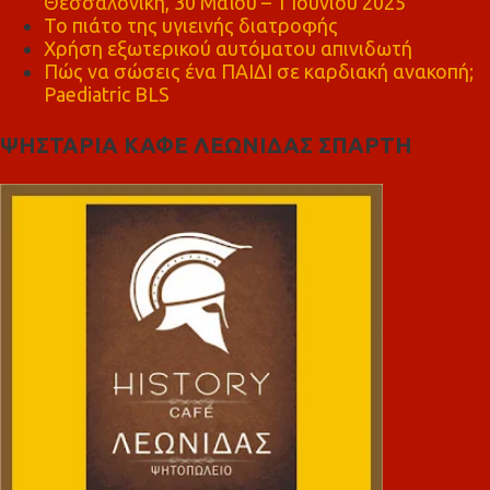
Θεσσαλονίκη, 30 Μαΐου – 1 Ιουνίου 2025
Το πιάτο της υγιεινής διατροφής
Χρήση εξωτερικού αυτόματου απινιδωτή
Πώς να σώσεις ένα ΠΑΙΔΙ σε καρδιακή ανακοπή;
Paediatric BLS
ΨΗΣΤΑΡΙΑ ΚΑΦΕ ΛΕΩΝΙΔΑΣ ΣΠΑΡΤΗ