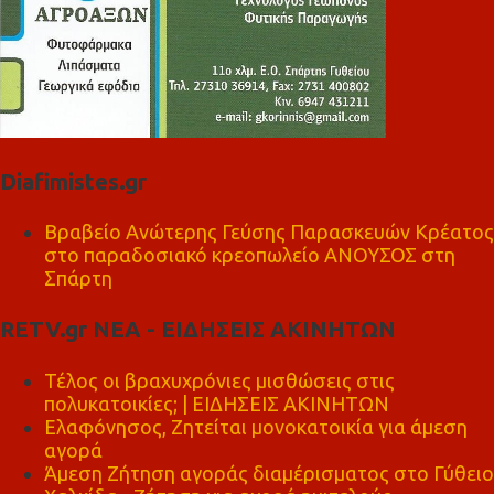
Diafimistes.gr
Βραβείο Ανώτερης Γεύσης Παρασκευών Κρέατος
στο παραδοσιακό κρεοπωλείο ΑΝΟΥΣΟΣ στη
Σπάρτη
RETV.gr ΝΕΑ - ΕΙΔΗΣΕΙΣ ΑΚΙΝΗΤΩΝ
Τέλος οι βραχυχρόνιες μισθώσεις στις
πολυκατοικίες; | ΕΙΔΗΣΕΙΣ ΑΚΙΝΗΤΩΝ
Ελαφόνησος, Ζητείται μονοκατοικία για άμεση
αγορά
Άμεση Ζήτηση αγοράς διαμέρισματος στο Γύθειο