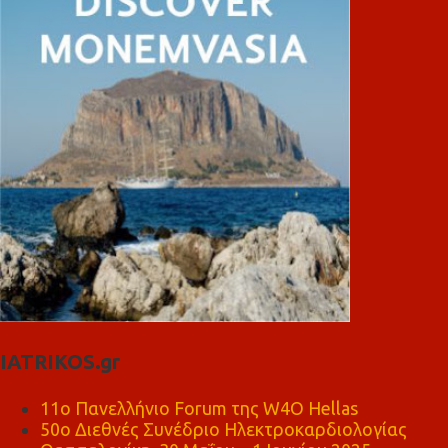
IATRIKOS.gr
11ο Πανελλήνιο Forum της W4O Hellas
50ο Διεθνές Συνέδριο Ηλεκτροκαρδιολογίας