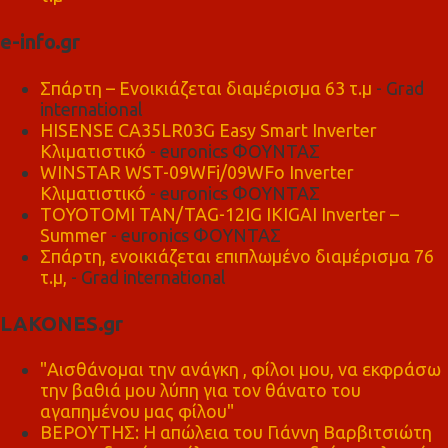
e-info.gr
Σπάρτη – Ενοικιάζεται διαμέρισμα 63 τ.μ
- Grad
international
HISENSE CA35LR03G Easy Smart Inverter
Κλιματιστικό
- euronics ΦΟΥΝΤΑΣ
WINSTAR WST-09WFi/09WFo Inverter
Κλιματιστικό
- euronics ΦΟΥΝΤΑΣ
TOYOTOMI TAN/TAG-12IG IKIGAI Inverter –
Summer
- euronics ΦΟΥΝΤΑΣ
Σπάρτη, ενοικιάζεται επιπλωμένο διαμέρισμα 76
τ.μ,
- Grad international
LAKONES.gr
"Αισθάνομαι την ανάγκη , φίλοι μου, να εκφράσω
την βαθιά μου λύπη για τον θάνατο του
αγαπημένου μας φίλου"
ΒΕΡΟΥΤΗΣ: Η απώλεια του Γιάννη Βαρβιτσιώτη