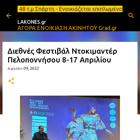
Μετάβαση στο κύριο περιεχόμενο
8 τ.μ Σπάρτη - Ενοικιάζεται επιπλωμένο διαμέρισμα
LAKONES.gr
ΑΓΟΡΑ ΕΝΟΙΚΙΑΣΗ ΑΚΙΝΗΤΟΥ Grad.gr
Διεθνές Φεστιβάλ Ντοκιμαντέρ
Πελοποννήσου 8-17 Απριλίου
Απριλίου 09, 2022