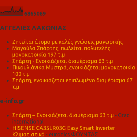
6
8
6
5
0
6
9
ΑΓΓΕΛΙΕΣ ΛΑΚΩΝΙΑΣ
Ζητείται άτομο με καλές γνώσεις μαγειρικής
Μαγούλα Σπάρτης, πωλείται πολυτελής
μονοκατοικία 197 τ.μ
Σπάρτη - Ενοικιάζεται διαμέρισμα 63 τ.μ
Πικουλιάνικα Μυστρά, ενοικιάζεται μονοκατοικία
100 τ.μ
Σπάρτη, ενοικιάζεται επιπλωμένο διαμέρισμα 67
τ.μ
e-info.gr
Σπάρτη – Ενοικιάζεται διαμέρισμα 63 τ.μ
- Grad
international
HISENSE CA35LR03G Easy Smart Inverter
Κλιματιστικό
- euronics ΦΟΥΝΤΑΣ