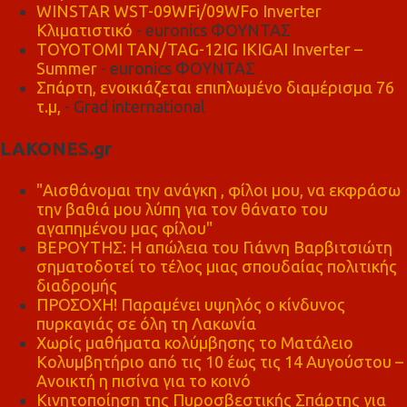
WINSTAR WST-09WFi/09WFo Inverter
Κλιματιστικό
- euronics ΦΟΥΝΤΑΣ
TOYOTOMI TAN/TAG-12IG IKIGAI Inverter –
Summer
- euronics ΦΟΥΝΤΑΣ
Σπάρτη, ενοικιάζεται επιπλωμένο διαμέρισμα 76
τ.μ,
- Grad international
LAKONES.gr
"Αισθάνομαι την ανάγκη , φίλοι μου, να εκφράσω
την βαθιά μου λύπη για τον θάνατο του
αγαπημένου μας φίλου"
ΒΕΡΟΥΤΗΣ: Η απώλεια του Γιάννη Βαρβιτσιώτη
σηματοδοτεί το τέλος μιας σπουδαίας πολιτικής
διαδρομής
ΠΡΟΣΟΧΗ! Παραμένει υψηλός ο κίνδυνος
πυρκαγιάς σε όλη τη Λακωνία
Χωρίς μαθήματα κολύμβησης το Ματάλειο
Κολυμβητήριο από τις 10 έως τις 14 Αυγούστου –
Ανοικτή η πισίνα για το κοινό
Κινητοποίηση της Πυροσβεστικής Σπάρτης για