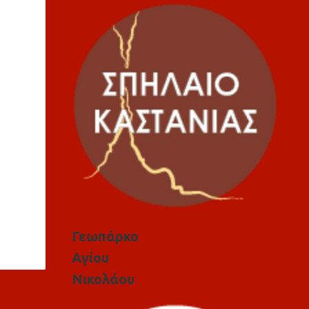
Γεωπάρκο
Αγίου
Νικολάου