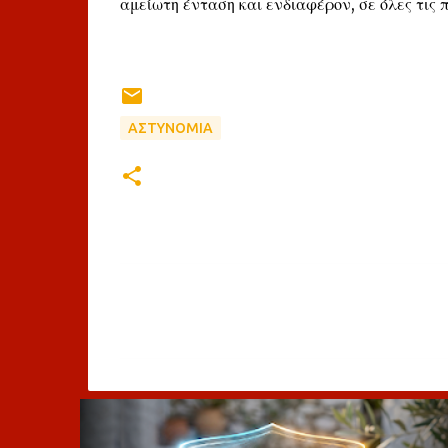
αμείωτη ένταση και ενδιαφέρον, σε όλες τις
ΑΣΤΥΝΟΜΙΑ
Σ
χ
ό
λ
ι