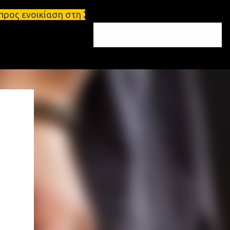
 στη Σπάρτη Ενοικιάσεις διαμερισμάτων Σπάρτη και 