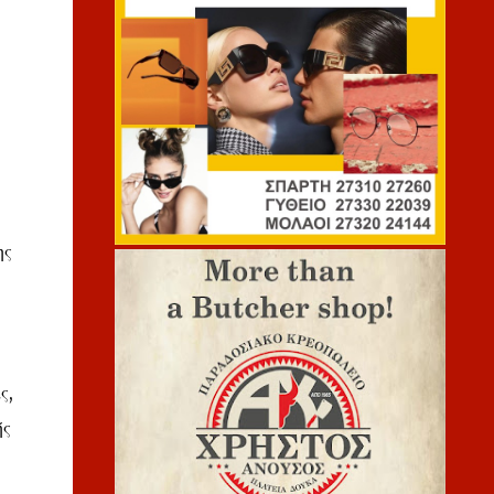
ης
ς,
ής