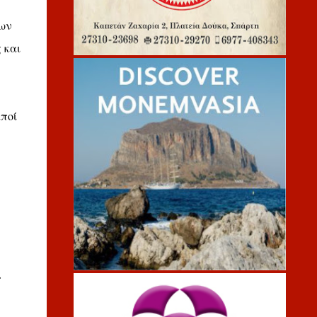
ίων
 και
ποί
.