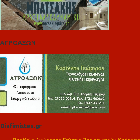
ΑΓΡΟΑΞΩΝ
Diafimistes.gr
Βραβείο Ανώτερης Γεύσης Παρασκευών Κρέατος