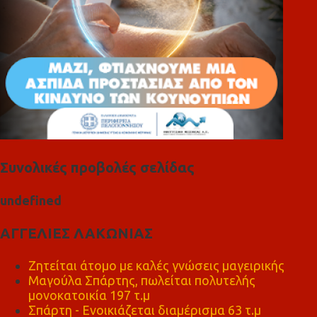
Συνολικές προβολές σελίδας
u
n
d
e
f
n
e
d
ΑΓΓΕΛΙΕΣ ΛΑΚΩΝΙΑΣ
Ζητείται άτομο με καλές γνώσεις μαγειρικής
Μαγούλα Σπάρτης, πωλείται πολυτελής
μονοκατοικία 197 τ.μ
Σπάρτη - Ενοικιάζεται διαμέρισμα 63 τ.μ