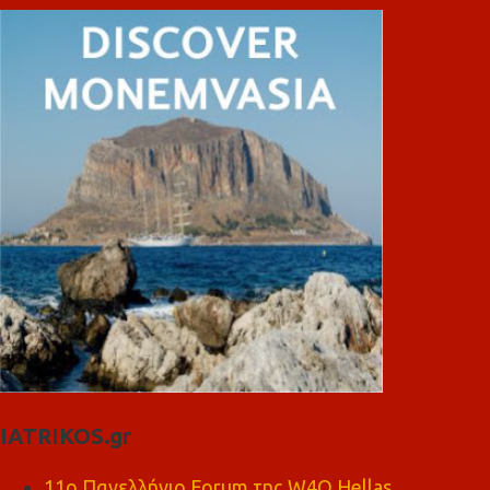
IATRIKOS.gr
11ο Πανελλήνιο Forum της W4O Hellas