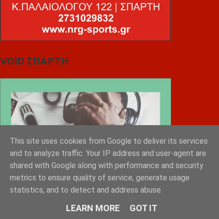
VOiD ΣΠΑΡΤΗ
This site uses cookies from Google to deliver its services
and to analyze traffic. Your IP address and user-agent are
shared with Google along with performance and security
metrics to ensure quality of service, generate usage
statistics, and to detect and address abuse.
LEARN MORE
GOT IT