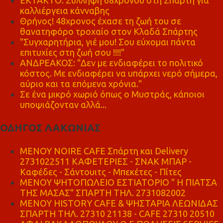
ΕΚΤΑΚΤΟ: Σύλληψη 68χρονου στη Σπάρτη για
καλλιέργεια κάνναβης
Θρήνος! 48χρονος έχασε τη ζωή του σε
θανατηφόρο τροχαίο στον Κλαδά Σπάρτης
"Συγχαρητήρια, γιέ μου! Σου εύχομαι πάντα
επιτυχίες στη ζωή σου !!!!"
ΑΝΔΡΕΑΚΟΣ: "Δεν με ενδιαφέρει το πολιτικό
κόστος. Με ενδιαφέρει να υπάρχει νερό σήμερα,
αύριο και τα επόμενα χρόνια."
Σε ένα μικρό χωριό όπως ο Μυστράς, κάποιοι
υποψιάζονταν αλλά...
ΟΔΗΓΟΣ ΛΑΚΩΝΙΑΣ
MENOY NOIRE CAFE Σπάρτη και Delivery
2731022511 ΚΑΦΕΤΕΡΙΕΣ - ΣΝΑΚ ΜΠΑΡ -
Καφέδες - Σάντουιτς - Μπεκέτες - Πίτες
ΜΕΝΟΥ ΨΗΤΟΠΩΛΕΙΟ ΕΣΤΙΑΤΟΡΙΟ " Η ΠΙΑΤΣΑ
ΤΗΣ ΜΑΣΑΣ" ΣΠΑΡΤΗ ΤΗΛ. 2731082002
ΜΕΝΟΥ HISTORY CAFE & ΨΗΣΤΑΡΙΑ ΛΕΩΝΙΔΑΣ
ΣΠΑΡΤΗ ΤΗΛ. 27310 21138 - CAFE 27310 20510