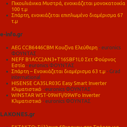
Πικουλιάνικα Μυστρά, ενοικιάζεται μονοκατοικία
100 τ.μ
Σπάρτη, ενοικιάζεται επιπλωμένο διαμέρισμα 67
τ.μ
e-info.gr
AEG CCB6446CBM Κουζίνα Ελεύθερη
- euronics
ΦΟΥΝΤΑΣ
NEFF B1ACC2AN3+T16SBF1L0 Σετ Φούρνος
Εστία
- euronics ΦΟΥΝΤΑΣ
Σπάρτη – Ενοικιάζεται διαμέρισμα 63 τ.μ
- Grad
international
HISENSE CA35LR03G Easy Smart Inverter
Κλιματιστικό
- euronics ΦΟΥΝΤΑΣ
WINSTAR WST-09WFi/09WFo Inverter
Κλιματιστικό
- euronics ΦΟΥΝΤΑΣ
LAKONES.gr