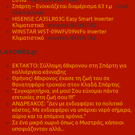
Σπάρτη – Ενοικιάζεται διαμέρισμα 63 τ.μ
- Grad
international
HISENSE CA35LR03G Easy Smart Inverter
Κλιματιστικό
- euronics ΦΟΥΝΤΑΣ
WINSTAR WST-09WFi/09WFo Inverter
Κλιματιστικό
- euronics ΦΟΥΝΤΑΣ
LAKONES.gr
ΕΚΤΑΚΤΟ: Σύλληψη 68χρονου στη Σπάρτη για
καλλιέργεια κάνναβης
Θρήνος! 48χρονος έχασε τη ζωή του σε
θανατηφόρο τροχαίο στον Κλαδά Σπάρτης
"Συγχαρητήρια, γιέ μου! Σου εύχομαι πάντα
επιτυχίες στη ζωή σου !!!!"
ΑΝΔΡΕΑΚΟΣ: "Δεν με ενδιαφέρει το πολιτικό
κόστος. Με ενδιαφέρει να υπάρχει νερό σήμερα,
αύριο και τα επόμενα χρόνια."
Σε ένα μικρό χωριό όπως ο Μυστράς, κάποιοι
υποψιάζονταν αλλά...