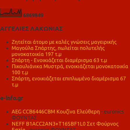
6
8
6
9
8
4
9
ΑΓΓΕΛΙΕΣ ΛΑΚΩΝΙΑΣ
Ζητείται άτομο με καλές γνώσεις μαγειρικής
Μαγούλα Σπάρτης, πωλείται πολυτελής
μονοκατοικία 197 τ.μ
Σπάρτη - Ενοικιάζεται διαμέρισμα 63 τ.μ
Πικουλιάνικα Μυστρά, ενοικιάζεται μονοκατοικία
100 τ.μ
Σπάρτη, ενοικιάζεται επιπλωμένο διαμέρισμα 67
τ.μ
e-info.gr
AEG CCB6446CBM Κουζίνα Ελεύθερη
- euronics
ΦΟΥΝΤΑΣ
NEFF B1ACC2AN3+T16SBF1L0 Σετ Φούρνος
Εστία
- euronics ΦΟΥΝΤΑΣ