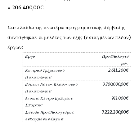
= 206.400,00€.
Στο πλαίσιο της ανωτέρω προγραμματικής σύμβασης
συντάχθηκαν οι μελέτες των εξής (ενταγμένων πλέον)
έργων:
Έργο
Προϋπολογισ
μός 
Κεντρικό Τμήμα οδού 
2.611.200€
Παλαιολόγου: 
Βόρειος Νότιος Κλάδος οδού 
3.700.000,00€
Παλαιολόγου: 
Ανοικτό Κέντρο Εμπορίου 
911.000€
Σπάρτης: 
Σύνολο προϋπολογισμού 
7.222.200,00€
ενταγμένων έργων: