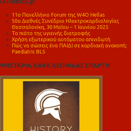
IATRIKOS.gr
11ο Πανελλήνιο Forum της W4O Hellas
50ο Διεθνές Συνέδριο Ηλεκτροκαρδιολογίας
Θεσσαλονίκη, 30 Μαΐου – 1 Ιουνίου 2025
Το πιάτο της υγιεινής διατροφής
Χρήση εξωτερικού αυτόματου απινιδωτή
Πώς να σώσεις ένα ΠΑΙΔΙ σε καρδιακή ανακοπή;
Paediatric BLS
ΨΗΣΤΑΡΙΑ ΚΑΦΕ ΛΕΩΝΙΔΑΣ ΣΠΑΡΤΗ