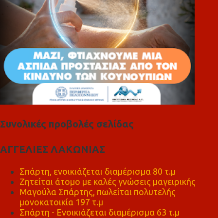
Συνολικές προβολές σελίδας
ΑΓΓΕΛΙΕΣ ΛΑΚΩΝΙΑΣ
Σπάρτη, ενοικιάζεται διαμέρισμα 80 τ.μ
Ζητείται άτομο με καλές γνώσεις μαγειρικής
Μαγούλα Σπάρτης, πωλείται πολυτελής
μονοκατοικία 197 τ.μ
Σπάρτη - Ενοικιάζεται διαμέρισμα 63 τ.μ