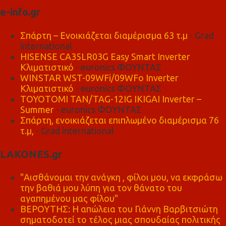
e-info.gr
Σπάρτη – Ενοικιάζεται διαμέρισμα 63 τ.μ
- Grad
international
HISENSE CA35LR03G Easy Smart Inverter
Κλιματιστικό
- euronics ΦΟΥΝΤΑΣ
WINSTAR WST-09WFi/09WFo Inverter
Κλιματιστικό
- euronics ΦΟΥΝΤΑΣ
TOYOTOMI TAN/TAG-12IG IKIGAI Inverter –
Summer
- euronics ΦΟΥΝΤΑΣ
Σπάρτη, ενοικιάζεται επιπλωμένο διαμέρισμα 76
τ.μ,
- Grad international
LAKONES.gr
"Αισθάνομαι την ανάγκη , φίλοι μου, να εκφράσω
την βαθιά μου λύπη για τον θάνατο του
αγαπημένου μας φίλου"
ΒΕΡΟΥΤΗΣ: Η απώλεια του Γιάννη Βαρβιτσιώτη
σηματοδοτεί το τέλος μιας σπουδαίας πολιτικής