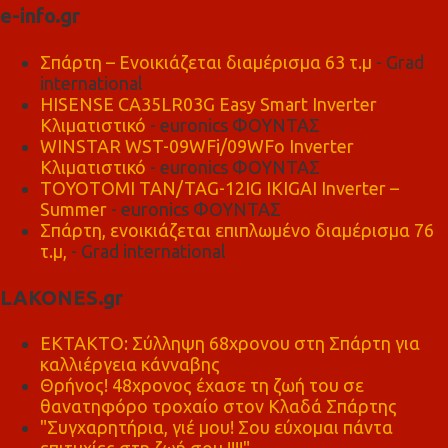
e-info.gr
Σπάρτη – Ενοικιάζεται διαμέρισμα 63 τ.μ
- Grad
international
HISENSE CA35LR03G Easy Smart Inverter
Κλιματιστικό
- euronics ΦΟΥΝΤΑΣ
WINSTAR WST-09WFi/09WFo Inverter
Κλιματιστικό
- euronics ΦΟΥΝΤΑΣ
TOYOTOMI TAN/TAG-12IG IKIGAI Inverter –
Summer
- euronics ΦΟΥΝΤΑΣ
Σπάρτη, ενοικιάζεται επιπλωμένο διαμέρισμα 76
τ.μ,
- Grad international
LAKONES.gr
ΕΚΤΑΚΤΟ: Σύλληψη 68χρονου στη Σπάρτη για
καλλιέργεια κάνναβης
Θρήνος! 48χρονος έχασε τη ζωή του σε
θανατηφόρο τροχαίο στον Κλαδά Σπάρτης
"Συγχαρητήρια, γιέ μου! Σου εύχομαι πάντα