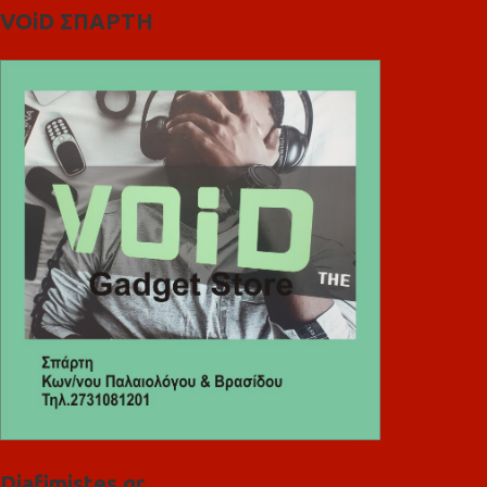
VOiD ΣΠΑΡΤΗ
Diafimistes.gr