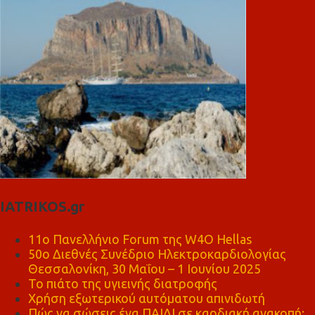
IATRIKOS.gr
11ο Πανελλήνιο Forum της W4O Hellas
50ο Διεθνές Συνέδριο Ηλεκτροκαρδιολογίας
Θεσσαλονίκη, 30 Μαΐου – 1 Ιουνίου 2025
Το πιάτο της υγιεινής διατροφής
Χρήση εξωτερικού αυτόματου απινιδωτή
Πώς να σώσεις ένα ΠΑΙΔΙ σε καρδιακή ανακοπή;