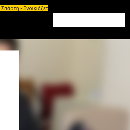
πάρτη - Ενοικιάζεται επιπλωμένο διαμέρισμα 65τ.μ 
υ