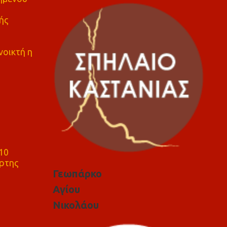
ής
νοικτή η
10
ρτης
Γεωπάρκο
Αγίου
Νικολάου