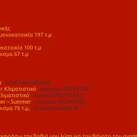
ικής
ονοκατοικία 197 τ.μ
μ
κατοικία 100 τ.μ
ισμα 67 τ.μ
μ
- Grad international
r Κλιματιστικό
- euronics ΦΟΥΝΤΑΣ
λιματιστικό
- euronics ΦΟΥΝΤΑΣ
er – Summer
- euronics ΦΟΥΝΤΑΣ
ισμα 76 τ.μ,
- Grad international
α εκφράσω την βαθιά μου λύπη για τον θάνατο του αγα