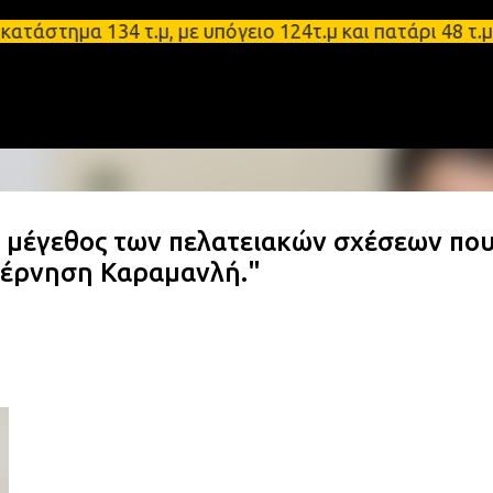
Μετάβαση στο κύριο περιεχόμενο
μα 134 τ.μ, με υπόγειο 124τ.μ και πατάρι 48 τ.μ Σ
ο μέγεθος των πελατειακών σχέσεων πο
βέρνηση Καραμανλή."