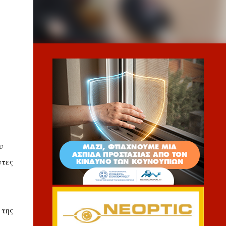
υ
ντες
 της