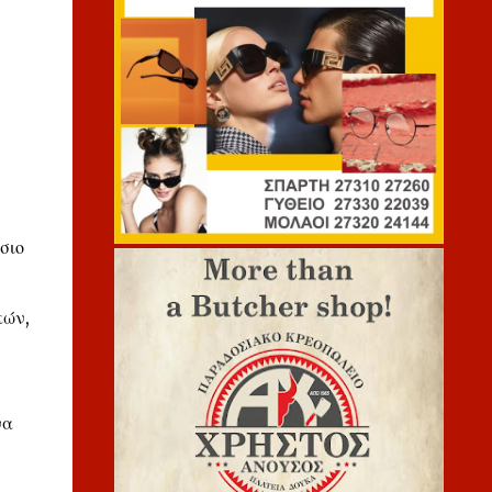
σιο
κών,
να