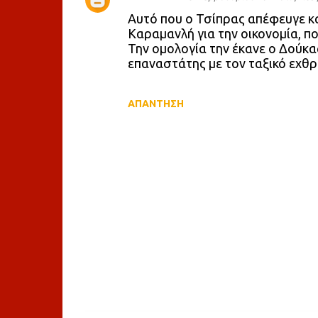
Σ
Αυτό που ο Τσίπρας απέφευγε κα
χ
Καραμανλή για την οικονομία, π
Την ομολογία την έκανε ο Δούκας
ό
επαναστάτης με τον ταξικό εχθρ
λ
ι
ΑΠΆΝΤΗΣΗ
α