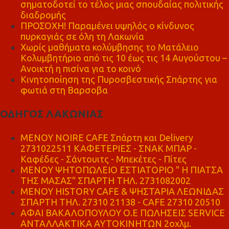
σηματοδοτεί το τέλος μιας σπουδαίας πολιτικής
διαδρομής
ΠΡΟΣΟΧΗ! Παραμένει υψηλός ο κίνδυνος
πυρκαγιάς σε όλη τη Λακωνία
Χωρίς μαθήματα κολύμβησης το Ματάλειο
Κολυμβητήριο από τις 10 έως τις 14 Αυγούστου –
Ανοικτή η πισίνα για το κοινό
Κινητοποίηση της Πυροσβεστικής Σπάρτης για
φωτιά στη Βαρσοβα
ΟΔΗΓΟΣ ΛΑΚΩΝΙΑΣ
MENOY NOIRE CAFE Σπάρτη και Delivery
2731022511 ΚΑΦΕΤΕΡΙΕΣ - ΣΝΑΚ ΜΠΑΡ -
Καφέδες - Σάντουιτς - Μπεκέτες - Πίτες
ΜΕΝΟΥ ΨΗΤΟΠΩΛΕΙΟ ΕΣΤΙΑΤΟΡΙΟ " Η ΠΙΑΤΣΑ
ΤΗΣ ΜΑΣΑΣ" ΣΠΑΡΤΗ ΤΗΛ. 2731082002
ΜΕΝΟΥ HISTORY CAFE & ΨΗΣΤΑΡΙΑ ΛΕΩΝΙΔΑΣ
ΣΠΑΡΤΗ ΤΗΛ. 27310 21138 - CAFE 27310 20510
ΑΦΑΙ ΒΑΚΑΛΟΠΟΥΛΟΥ Ο.Ε ΠΩΛΗΣΕΙΣ SERVICE
ΑΝΤΑΛΛΑΚΤΙΚΑ ΑΥΤΟΚΙΝΗΤΩΝ 2οχλμ.