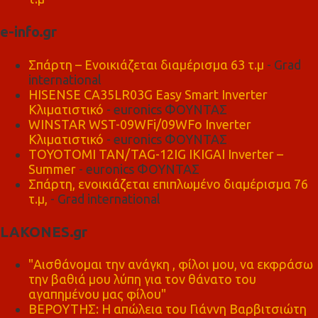
e-info.gr
Σπάρτη – Ενοικιάζεται διαμέρισμα 63 τ.μ
- Grad
international
HISENSE CA35LR03G Easy Smart Inverter
Κλιματιστικό
- euronics ΦΟΥΝΤΑΣ
WINSTAR WST-09WFi/09WFo Inverter
Κλιματιστικό
- euronics ΦΟΥΝΤΑΣ
TOYOTOMI TAN/TAG-12IG IKIGAI Inverter –
Summer
- euronics ΦΟΥΝΤΑΣ
Σπάρτη, ενοικιάζεται επιπλωμένο διαμέρισμα 76
τ.μ,
- Grad international
LAKONES.gr
"Αισθάνομαι την ανάγκη , φίλοι μου, να εκφράσω
την βαθιά μου λύπη για τον θάνατο του
αγαπημένου μας φίλου"
ΒΕΡΟΥΤΗΣ: Η απώλεια του Γιάννη Βαρβιτσιώτη