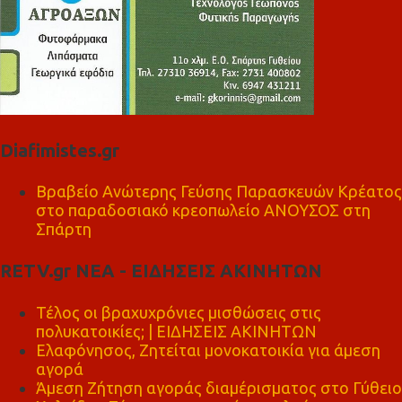
Diafimistes.gr
Βραβείο Ανώτερης Γεύσης Παρασκευών Κρέατος
στο παραδοσιακό κρεοπωλείο ΑΝΟΥΣΟΣ στη
Σπάρτη
RETV.gr ΝΕΑ - ΕΙΔΗΣΕΙΣ ΑΚΙΝΗΤΩΝ
Τέλος οι βραχυχρόνιες μισθώσεις στις
πολυκατοικίες; | ΕΙΔΗΣΕΙΣ ΑΚΙΝΗΤΩΝ
Ελαφόνησος, Ζητείται μονοκατοικία για άμεση
αγορά
Άμεση Ζήτηση αγοράς διαμέρισματος στο Γύθειο