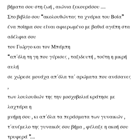
βήματα σου στη ζωή , αιώνια ξεκουράσου ….
Στο βιβλίο σου “ακολουθώντας τα χνάρια του Βοία”
ένα ποίημα σου είναι αφιερωμένο με βαθιά αγάπη στα
αδέλφια σου
τον Γιώργο και τον Μπάμπη
“απ΄όλη τη γη που γύρισες , ταξιδευτή , τούτη η μικρή
αυλή
σε χώρεσε μονάχα απ΄όλα τα΄ αρώματα που ανάσανες
,
των λουλουδιών της την μοσχοβολιά κράτησε με
λαχτάρα η
μνήμη σου , κι απ΄όλα τα περάσματα των γυναικών ,
τ΄ανέμελο της γυναικός σου βήμα , φύλαξε η ακοή σου
τρυφερά ”….