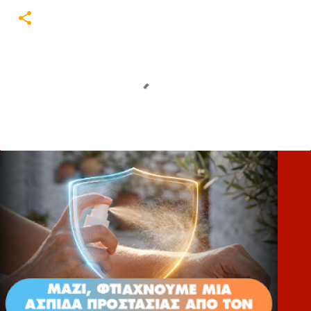
Σ
χ
ό
λ
ι
α