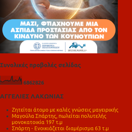
Συνολικές προβολές σελίδας
6
8
6
2
8
2
6
ΑΓΓΕΛΙΕΣ ΛΑΚΩΝΙΑΣ
Ζητείται άτομο με καλές γνώσεις μαγειρικής
Μαγούλα Σπάρτης, πωλείται πολυτελής
μονοκατοικία 197 τ.μ
Σπάρτη - Ενοικιάζεται διαμέρισμα 63 τ.μ