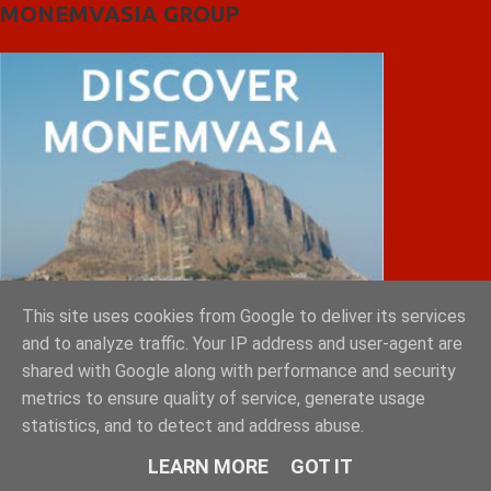
MONEMVASIA GROUP
This site uses cookies from Google to deliver its services
and to analyze traffic. Your IP address and user-agent are
shared with Google along with performance and security
metrics to ensure quality of service, generate usage
statistics, and to detect and address abuse.
LEARN MORE
GOT IT
IATRIKOS.gr