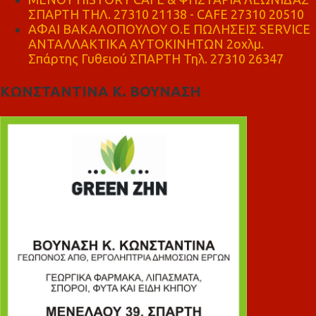
ΣΠΑΡΤΗ ΤΗΛ. 27310 21138 - CAFE 27310 20510
ΑΦΑΙ ΒΑΚΑΛΟΠΟΥΛΟΥ Ο.Ε ΠΩΛΗΣΕΙΣ SERVICE
ΑΝΤΑΛΛΑΚΤΙΚΑ ΑΥΤΟΚΙΝΗΤΩΝ 2οχλμ.
Σπάρτης Γυθειού ΣΠΑΡΤΗ Τηλ. 27310 26347
ΚΩΝΣΤΑΝΤΙΝΑ Κ. ΒΟΥΝΑΣΗ