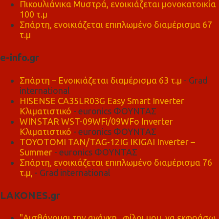
Πικουλιάνικα Μυστρά, ενοικιάζεται μονοκατοικία
100 τ.μ
Σπάρτη, ενοικιάζεται επιπλωμένο διαμέρισμα 67
τ.μ
e-info.gr
Σπάρτη – Ενοικιάζεται διαμέρισμα 63 τ.μ
- Grad
international
HISENSE CA35LR03G Easy Smart Inverter
Κλιματιστικό
- euronics ΦΟΥΝΤΑΣ
WINSTAR WST-09WFi/09WFo Inverter
Κλιματιστικό
- euronics ΦΟΥΝΤΑΣ
TOYOTOMI TAN/TAG-12IG IKIGAI Inverter –
Summer
- euronics ΦΟΥΝΤΑΣ
Σπάρτη, ενοικιάζεται επιπλωμένο διαμέρισμα 76
τ.μ,
- Grad international
LAKONES.gr
"Αισθάνομαι την ανάγκη , φίλοι μου, να εκφράσω