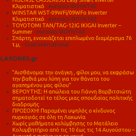
Κλιματιστικό
- euronics ΦΟΥΝΤΑΣ
WINSTAR WST-09WFi/09WFo Inverter
Κλιματιστικό
- euronics ΦΟΥΝΤΑΣ
TOYOTOMI TAN/TAG-12IG IKIGAI Inverter –
Summer
- euronics ΦΟΥΝΤΑΣ
Σπάρτη, ενοικιάζεται επιπλωμένο διαμέρισμα 76
τ.μ,
- Grad international
LAKONES.gr
"Αισθάνομαι την ανάγκη , φίλοι μου, να εκφράσω
την βαθιά μου λύπη για τον θάνατο του
αγαπημένου μας φίλου"
ΒΕΡΟΥΤΗΣ: Η απώλεια του Γιάννη Βαρβιτσιώτη
σηματοδοτεί το τέλος μιας σπουδαίας πολιτικής
διαδρομής
ΠΡΟΣΟΧΗ! Παραμένει υψηλός ο κίνδυνος
πυρκαγιάς σε όλη τη Λακωνία
Χωρίς μαθήματα κολύμβησης το Ματάλειο
Κολυμβητήριο από τις 10 έως τις 14 Αυγούστου –