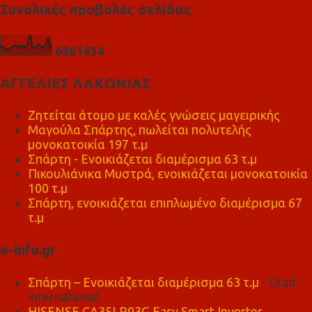
Συνολικές προβολές σελίδας
6
8
6
1
4
3
4
ΑΓΓΕΛΙΕΣ ΛΑΚΩΝΙΑΣ
Ζητείται άτομο με καλές γνώσεις μαγειρικής
Μαγούλα Σπάρτης, πωλείται πολυτελής
μονοκατοικία 197 τ.μ
Σπάρτη - Ενοικιάζεται διαμέρισμα 63 τ.μ
Πικουλιάνικα Μυστρά, ενοικιάζεται μονοκατοικία
100 τ.μ
Σπάρτη, ενοικιάζεται επιπλωμένο διαμέρισμα 67
τ.μ
e-info.gr
Σπάρτη – Ενοικιάζεται διαμέρισμα 63 τ.μ
- Grad
international
HISENSE CA35LR03G Easy Smart Inverter