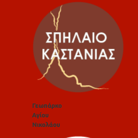
Γεωπάρκο
Αγίου
Νικολάου