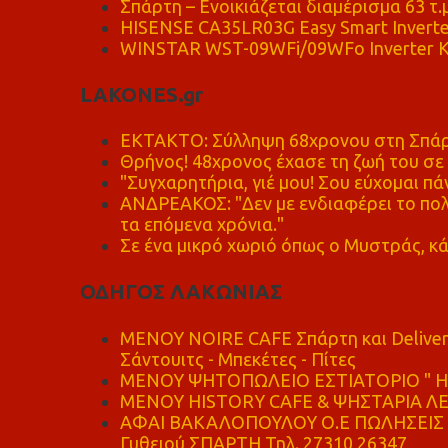
Σπάρτη – Ενοικιάζεται διαμέρισμα 63 τ.
HISENSE CA35LR03G Easy Smart Inverte
WINSTAR WST-09WFi/09WFo Inverter Κ
LAKONES.gr
ΕΚΤΑΚΤΟ: Σύλληψη 68χρονου στη Σπάρτ
Θρήνος! 48χρονος έχασε τη ζωή του σ
"Συγχαρητήρια, γιέ μου! Σου εύχομαι πάν
ΑΝΔΡΕΑΚΟΣ: "Δεν με ενδιαφέρει το πολι
τα επόμενα χρόνια."
Σε ένα μικρό χωριό όπως ο Μυστράς, κά
ΟΔΗΓΟΣ ΛΑΚΩΝΙΑΣ
MENOY NOIRE CAFE Σπάρτη και Delive
Σάντουιτς - Μπεκέτες - Πίτες
ΜΕΝΟΥ ΨΗΤΟΠΩΛΕΙΟ ΕΣΤΙΑΤΟΡΙΟ " Η 
ΜΕΝΟΥ HISTORY CAFE & ΨΗΣΤΑΡΙΑ ΛΕΩ
ΑΦΑΙ ΒΑΚΑΛΟΠΟΥΛΟΥ Ο.Ε ΠΩΛΗΣΕΙΣ 
Γυθειού ΣΠΑΡΤΗ Τηλ. 27310 26347