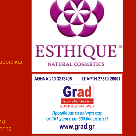
αύριο και
10
ρτης