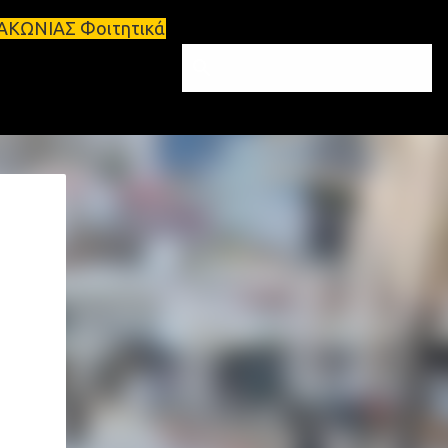
ικά σπίτια προς ενοικίαση στη Σπάρτη Ενοικιάσεις 