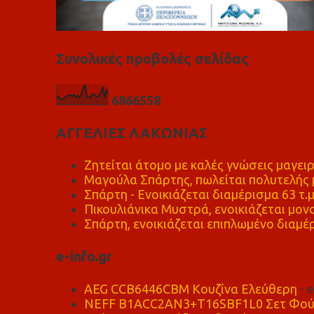
Συνολικές προβολές σελίδας
6
8
6
6
5
5
8
ΑΓΓΕΛΙΕΣ ΛΑΚΩΝΙΑΣ
Ζητείται άτομο με καλές γνώσεις μαγειρ
Μαγούλα Σπάρτης, πωλείται πολυτελής μ
Σπάρτη - Ενοικιάζεται διαμέρισμα 63 τ.
Πικουλιάνικα Μυστρά, ενοικιάζεται μονο
Σπάρτη, ενοικιάζεται επιπλωμένο διαμέρ
e-info.gr
AEG CCB6446CBM Κουζίνα Ελεύθερη
- 
NEFF B1ACC2AN3+T16SBF1L0 Σετ Φού