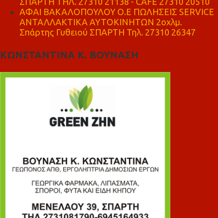
ΣΠΑΡΤΗ ΤΗΛ. 27310 21138 - CAFE 27310 20510
ΑΦΑΙ ΒΑΚΑΛΟΠΟΥΛΟΥ Ο.Ε ΠΩΛΗΣΕΙΣ SERVICE
ΑΝΤΑΛΛΑΚΤΙΚΑ ΑΥΤΟΚΙΝΗΤΩΝ 2οχλμ.
Σπάρτης Γυθειού ΣΠΑΡΤΗ Τηλ. 27310 26347
ΚΩΝΣΤΑΝΤΙΝΑ Κ. ΒΟΥΝΑΣΗ