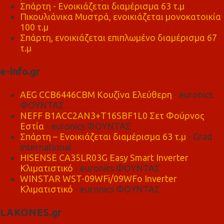
Σπάρτη - Ενοικιάζεται διαμέρισμα 63 τ.μ
Πικουλιάνικα Μυστρά, ενοικιάζεται μονοκατοικία
100 τ.μ
Σπάρτη, ενοικιάζεται επιπλωμένο διαμέρισμα 67
τ.μ
e-info.gr
AEG CCB6446CBM Κουζίνα Ελεύθερη
- euronics
ΦΟΥΝΤΑΣ
NEFF B1ACC2AN3+T16SBF1L0 Σετ Φούρνος
Εστία
- euronics ΦΟΥΝΤΑΣ
Σπάρτη – Ενοικιάζεται διαμέρισμα 63 τ.μ
- Grad
international
HISENSE CA35LR03G Easy Smart Inverter
Κλιματιστικό
- euronics ΦΟΥΝΤΑΣ
WINSTAR WST-09WFi/09WFo Inverter
Κλιματιστικό
- euronics ΦΟΥΝΤΑΣ
LAKONES.gr