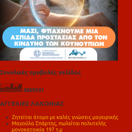
Συνολικές προβολές σελίδας
6
8
6
9
3
4
1
ΑΓΓΕΛΙΕΣ ΛΑΚΩΝΙΑΣ
Ζητείται άτομο με καλές γνώσεις μαγειρικής
Μαγούλα Σπάρτης, πωλείται πολυτελής
μονοκατοικία 197 τ.μ