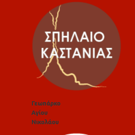
Γεωπάρκο
Αγίου
Νικολάου