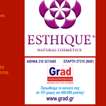
 να
10
ρτης