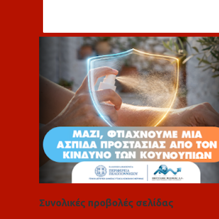
χ
ό
λ
ι
α
Συνολικές προβολές σελίδας