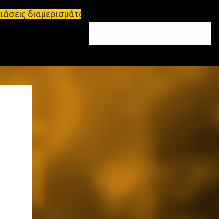
ερισμάτων Σπάρτη και Λακωνία Σπάρτη - Ενοικιάζετα