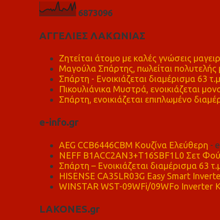
6
8
7
3
0
9
6
ΑΓΓΕΛΙΕΣ ΛΑΚΩΝΙΑΣ
Ζητείται άτομο με καλές γνώσεις μαγειρ
Μαγούλα Σπάρτης, πωλείται πολυτελής μ
Σπάρτη - Ενοικιάζεται διαμέρισμα 63 τ.
Πικουλιάνικα Μυστρά, ενοικιάζεται μονο
Σπάρτη, ενοικιάζεται επιπλωμένο διαμέρ
e-info.gr
AEG CCB6446CBM Κουζίνα Ελεύθερη
- 
NEFF B1ACC2AN3+T16SBF1L0 Σετ Φού
Σπάρτη – Ενοικιάζεται διαμέρισμα 63 τ.
HISENSE CA35LR03G Easy Smart Inverte
WINSTAR WST-09WFi/09WFo Inverter Κ
LAKONES.gr