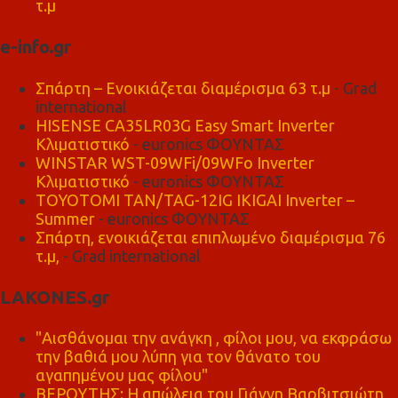
τ.μ
e-info.gr
Σπάρτη – Ενοικιάζεται διαμέρισμα 63 τ.μ
- Grad
international
HISENSE CA35LR03G Easy Smart Inverter
Κλιματιστικό
- euronics ΦΟΥΝΤΑΣ
WINSTAR WST-09WFi/09WFo Inverter
Κλιματιστικό
- euronics ΦΟΥΝΤΑΣ
TOYOTOMI TAN/TAG-12IG IKIGAI Inverter –
Summer
- euronics ΦΟΥΝΤΑΣ
Σπάρτη, ενοικιάζεται επιπλωμένο διαμέρισμα 76
τ.μ,
- Grad international
LAKONES.gr
"Αισθάνομαι την ανάγκη , φίλοι μου, να εκφράσω
την βαθιά μου λύπη για τον θάνατο του
αγαπημένου μας φίλου"
ΒΕΡΟΥΤΗΣ: Η απώλεια του Γιάννη Βαρβιτσιώτη