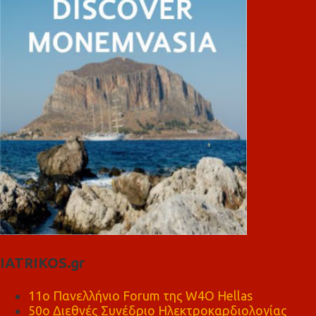
IATRIKOS.gr
11ο Πανελλήνιο Forum της W4O Hellas
50ο Διεθνές Συνέδριο Ηλεκτροκαρδιολογίας