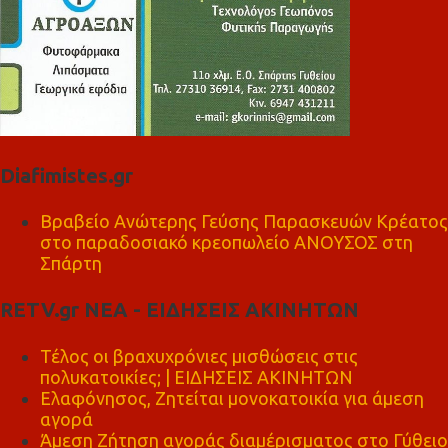
Diafimistes.gr
Βραβείο Ανώτερης Γεύσης Παρασκευών Κρέατος
στο παραδοσιακό κρεοπωλείο ΑΝΟΥΣΟΣ στη
Σπάρτη
RETV.gr ΝΕΑ - ΕΙΔΗΣΕΙΣ ΑΚΙΝΗΤΩΝ
Τέλος οι βραχυχρόνιες μισθώσεις στις
πολυκατοικίες; | ΕΙΔΗΣΕΙΣ ΑΚΙΝΗΤΩΝ
Ελαφόνησος, Ζητείται μονοκατοικία για άμεση
αγορά
Άμεση Ζήτηση αγοράς διαμέρισματος στο Γύθειο