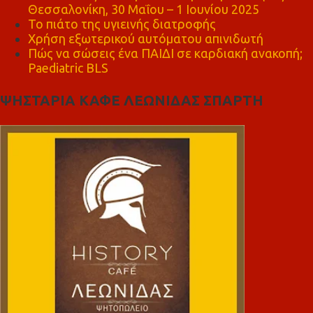
Θεσσαλονίκη, 30 Μαΐου – 1 Ιουνίου 2025
Το πιάτο της υγιεινής διατροφής
Χρήση εξωτερικού αυτόματου απινιδωτή
Πώς να σώσεις ένα ΠΑΙΔΙ σε καρδιακή ανακοπή;
Paediatric BLS
ΨΗΣΤΑΡΙΑ ΚΑΦΕ ΛΕΩΝΙΔΑΣ ΣΠΑΡΤΗ