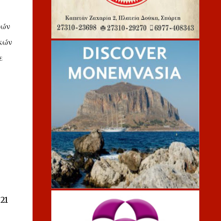
τών
κών
ε
21