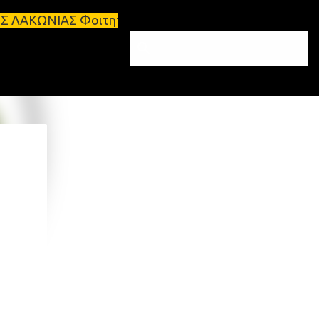
οιτητικά σπίτια προς ενοικίαση στη Σπάρτη Ενοικιάσ