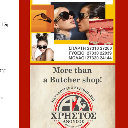
 15η
σης
α.