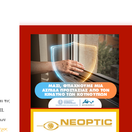
ι τις
Π.
ρων
ύχος