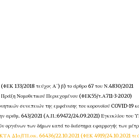
 (ΦΕΚ 133/2018 τεύχος Α΄) β) το άρθρο 67 του Ν.4830/2021
 11 Πράξη Νομοθετικού Περιεχομένου (ΦΕΚ55/τ.Α711-3-2020)
ητικών συνεπειών της εμφάνισης του κορονοϊού COVID-19 κα
την αριθμ. 643/2021 (Α.Π.:69472/24.09.2021) Εγκυκλίου του Υ
κών οργάνων των δήμων κατά το διάστημα εφαρμογής των μέτ
ΚΥΑ Δ1α/ΓΠ.οικ. 66436/22.10.2021 (ΦΕΚ 4919/24.10.2021 τε