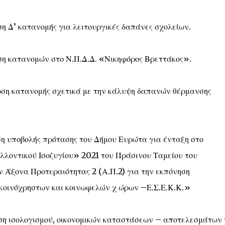
 Δ’ κατανομής για λειτουργικές δαπάνες σχολείων.
η κατανομών στο Ν.Π.Δ.Δ. «Νικηφόρος Βρεττάκος».
ση κατανομής σχετικά με την κάλυψη δαπανών θέρμανσης
η υποβολής πρότασης του Δήμου Ευρώτα για ένταξη στο
λοντικού Ισοζυγίου» 2021 του Πράσινου Ταμείου του
 Άξονα Προτεραιότητας 2 (Α.Π.2) για την εκπόνηση
 κοινόχρηστων και κοινωφελών χ ώρων –Ε.Σ.Ε.Κ.Κ.»
ση ισολογισμού, οικονομικών καταστάσεων – αποτελεσμάτων 