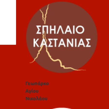
Γεωπάρκο
Αγίου
Νικολάου