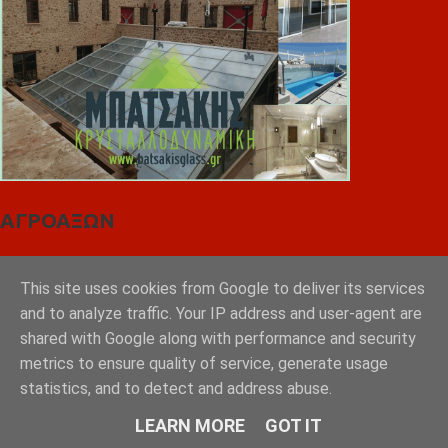
ΑΓΡΟΑΞΩΝ
This site uses cookies from Google to deliver its services
and to analyze traffic. Your IP address and user-agent are
shared with Google along with performance and security
metrics to ensure quality of service, generate usage
statistics, and to detect and address abuse.
LEARN MORE
GOT IT