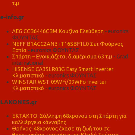
τ.μ
e-info.gr
AEG CCB6446CBM Κουζίνα Ελεύθερη
- euronics
ΦΟΥΝΤΑΣ
NEFF B1ACC2AN3+T16SBF1L0 Σετ Φούρνος
Εστία
- euronics ΦΟΥΝΤΑΣ
Σπάρτη – Ενοικιάζεται διαμέρισμα 63 τ.μ
- Grad
international
HISENSE CA35LR03G Easy Smart Inverter
Κλιματιστικό
- euronics ΦΟΥΝΤΑΣ
WINSTAR WST-09WFi/09WFo Inverter
Κλιματιστικό
- euronics ΦΟΥΝΤΑΣ
LAKONES.gr
ΕΚΤΑΚΤΟ: Σύλληψη 68χρονου στη Σπάρτη για
καλλιέργεια κάνναβης
Θρήνος! 48χρονος έχασε τη ζωή του σε
θανατηφόρο τροχαίο στον Κλαδά Σπάρτης