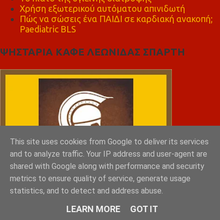
Χρήση εξωτερικού αυτόματου απινιδωτή
Πώς να σώσεις ένα ΠΑΙΔΙ σε καρδιακή ανακοπή;
Paediatric BLS
ΨΗΣΤΑΡΙΑ ΚΑΦΕ ΛΕΩΝΙΔΑΣ ΣΠΑΡΤΗ
This site uses cookies from Google to deliver its services
and to analyze traffic. Your IP address and user-agent are
shared with Google along with performance and security
metrics to ensure quality of service, generate usage
statistics, and to detect and address abuse.
LEARN MORE
GOT IT