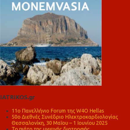
IATRIKOS.gr
11ο Πανελλήνιο Forum της W4O Hellas
50ο Διεθνές Συνέδριο Ηλεκτροκαρδιολογίας
Θεσσαλονίκη, 30 Μαΐου – 1 Ιουνίου 2025
Το πιάτο της υγιεινής διατροφής