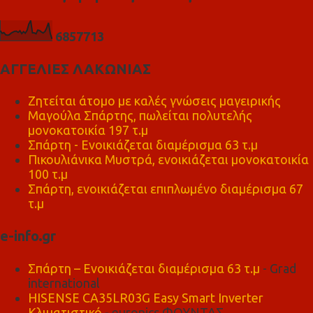
6
8
5
7
7
1
3
ΑΓΓΕΛΙΕΣ ΛΑΚΩΝΙΑΣ
Ζητείται άτομο με καλές γνώσεις μαγειρικής
Μαγούλα Σπάρτης, πωλείται πολυτελής
μονοκατοικία 197 τ.μ
Σπάρτη - Ενοικιάζεται διαμέρισμα 63 τ.μ
Πικουλιάνικα Μυστρά, ενοικιάζεται μονοκατοικία
100 τ.μ
Σπάρτη, ενοικιάζεται επιπλωμένο διαμέρισμα 67
τ.μ
e-info.gr
Σπάρτη – Ενοικιάζεται διαμέρισμα 63 τ.μ
- Grad
international
HISENSE CA35LR03G Easy Smart Inverter
Κλιματιστικό
- euronics ΦΟΥΝΤΑΣ