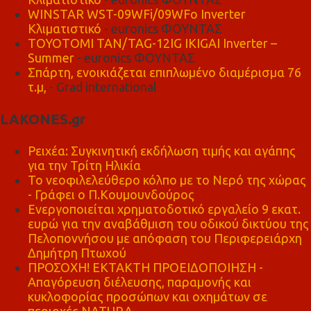
WINSTAR WST-09WFi/09WFo Inverter
Κλιματιστικό
- euronics ΦΟΥΝΤΑΣ
TOYOTOMI TAN/TAG-12IG IKIGAI Inverter –
Summer
- euronics ΦΟΥΝΤΑΣ
Σπάρτη, ενοικιάζεται επιπλωμένο διαμέρισμα 76
τ.μ,
- Grad international
LAKONES.gr
Ρειχέα: Συγκινητική εκδήλωση τιμής και αγάπης
για την Τρίτη Ηλικία
Το νεοφιλελεύθερο κόλπο με το Νερό της χώρας
- Γράφει ο Π.Κουμουνδούρος
Ενεργοποιείται χρηματοδοτικό εργαλείο 9 εκατ.
ευρώ για την αναβάθμιση του οδικού δικτύου της
Πελοποννήσου με απόφαση του Περιφερειάρχη
Δημήτρη Πτωχού
ΠΡΟΣΟΧΗ! ΕΚΤΑΚΤΗ ΠΡΟΕΙΔΟΠΟΙΗΣΗ -
Απαγόρευση διέλευσης, παραμονής και
κυκλοφορίας προσώπων και οχημάτων σε