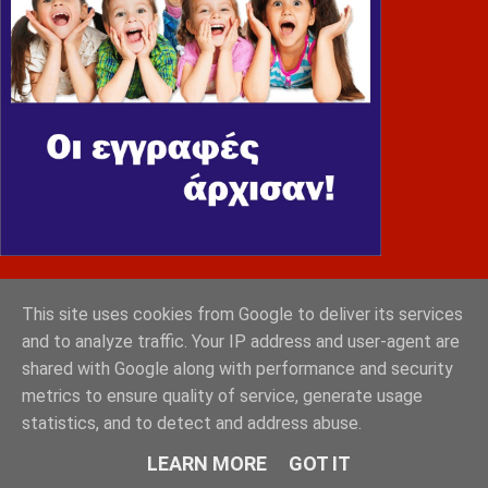
MONEMVASIA GROUP
This site uses cookies from Google to deliver its services
and to analyze traffic. Your IP address and user-agent are
shared with Google along with performance and security
metrics to ensure quality of service, generate usage
statistics, and to detect and address abuse.
LEARN MORE
GOT IT