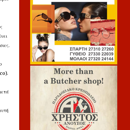
ς
ίνει
σιες.
ο
co).
μετά
αυτή