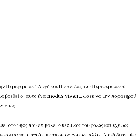
την Περιφερειακή Αρχή και Προεδρίας του Περιφερειακού
όμα βρεθεί σ ‘αυτό ένα modus viventi ώστε να μην παρατηρο
νισμός.
θεί στο ύψος που επιβάλει ο θεσμικός του ρόλος και έχει ως
φερειάρχη, ο οποίος με τη σειρά του, ως άλλος Λουδοβίκος, θε