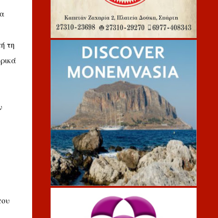
να
ή τη
ερικά
ν
που