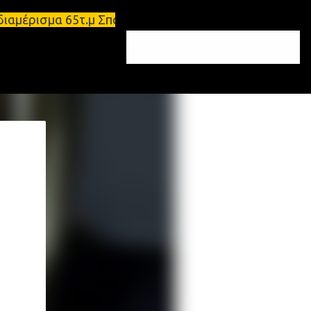
διαμέρισμα 65τ.μ Σπάρτη - πωλείται τριάρι διαμέρι