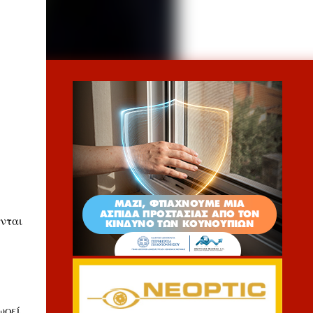
ύνται
ωρεί