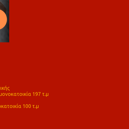
ικής
ονοκατοικία 197 τ.μ
μ
κατοικία 100 τ.μ