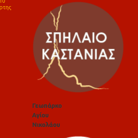
10
ρτης
Γεωπάρκο
Αγίου
Νικολάου