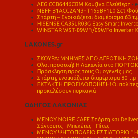
AEG CCB6446CBM Κουζίνα Ελεύθερη
- 
NEFF B1ACC2AN3+T16SBF1L0 Σετ Φού
Σπάρτη – Ενοικιάζεται διαμέρισμα 63 τ.
HISENSE CA35LR03G Easy Smart Inverte
WINSTAR WST-09WFi/09WFo Inverter Κ
LAKONES.gr
ΣΚΟΥΡΑ: ΜΝΗΜΕΣ ΑΠΟ ΑΓΡΟΤΙΚΗ ΖΩΗ
Όλοι προσοχή! Η Λακωνία στο ΠΟΡΤΟ
Πρόσκληση προς τους Ομογενείς μας
Σπάρτη, ενοικιάζεται διαμέρισμα 80 τ.μ
ΕΚΤΑΚΤΗ ΠΡΟΕΙΔΟΠΟΙΗΣΗ! Οι πολίτες ν
προκαλέσουν πυρκαγιά
ΟΔΗΓΟΣ ΛΑΚΩΝΙΑΣ
MENOY NOIRE CAFE Σπάρτη και Delive
Σάντουιτς - Μπεκέτες - Πίτες
ΜΕΝΟΥ ΨΗΤΟΠΩΛΕΙΟ ΕΣΤΙΑΤΟΡΙΟ " Η 