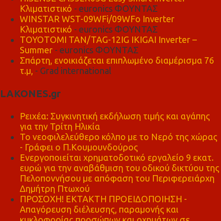
Κλιματιστικό
- euronics ΦΟΥΝΤΑΣ
WINSTAR WST-09WFi/09WFo Inverter
Κλιματιστικό
- euronics ΦΟΥΝΤΑΣ
TOYOTOMI TAN/TAG-12IG IKIGAI Inverter –
Summer
- euronics ΦΟΥΝΤΑΣ
Σπάρτη, ενοικιάζεται επιπλωμένο διαμέρισμα 76
τ.μ,
- Grad international
LAKONES.gr
Ρειχέα: Συγκινητική εκδήλωση τιμής και αγάπης
για την Τρίτη Ηλικία
Το νεοφιλελεύθερο κόλπο με το Νερό της χώρας
- Γράφει ο Π.Κουμουνδούρος
Ενεργοποιείται χρηματοδοτικό εργαλείο 9 εκατ.
ευρώ για την αναβάθμιση του οδικού δικτύου της
Πελοποννήσου με απόφαση του Περιφερειάρχη
Δημήτρη Πτωχού
ΠΡΟΣΟΧΗ! ΕΚΤΑΚΤΗ ΠΡΟΕΙΔΟΠΟΙΗΣΗ -
Απαγόρευση διέλευσης, παραμονής και
κυκλοφορίας προσώπων και οχημάτων σε