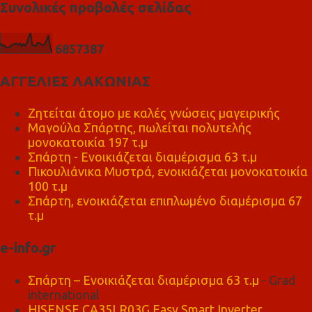
Συνολικές προβολές σελίδας
6
8
5
7
3
8
7
ΑΓΓΕΛΙΕΣ ΛΑΚΩΝΙΑΣ
Ζητείται άτομο με καλές γνώσεις μαγειρικής
Μαγούλα Σπάρτης, πωλείται πολυτελής
μονοκατοικία 197 τ.μ
Σπάρτη - Ενοικιάζεται διαμέρισμα 63 τ.μ
Πικουλιάνικα Μυστρά, ενοικιάζεται μονοκατοικία
100 τ.μ
Σπάρτη, ενοικιάζεται επιπλωμένο διαμέρισμα 67
τ.μ
e-info.gr
Σπάρτη – Ενοικιάζεται διαμέρισμα 63 τ.μ
- Grad
international
HISENSE CA35LR03G Easy Smart Inverter