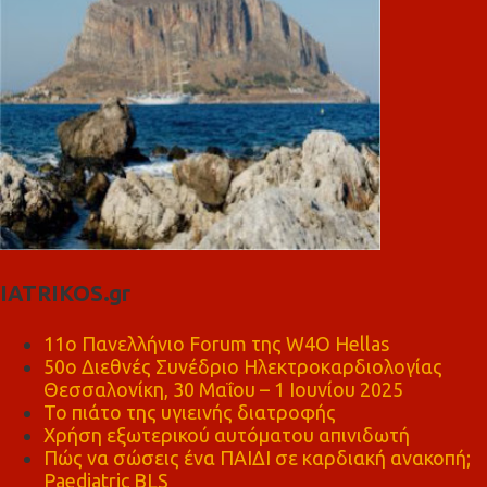
IATRIKOS.gr
11ο Πανελλήνιο Forum της W4O Hellas
50ο Διεθνές Συνέδριο Ηλεκτροκαρδιολογίας
Θεσσαλονίκη, 30 Μαΐου – 1 Ιουνίου 2025
Το πιάτο της υγιεινής διατροφής
Χρήση εξωτερικού αυτόματου απινιδωτή
Πώς να σώσεις ένα ΠΑΙΔΙ σε καρδιακή ανακοπή;
Paediatric BLS