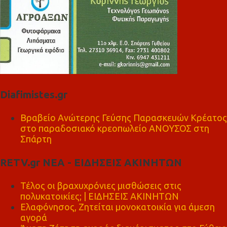
Diafimistes.gr
Βραβείο Ανώτερης Γεύσης Παρασκευών Κρέατος
στο παραδοσιακό κρεοπωλείο ΑΝΟΥΣΟΣ στη
Σπάρτη
RETV.gr ΝΕΑ - ΕΙΔΗΣΕΙΣ ΑΚΙΝΗΤΩΝ
Τέλος οι βραχυχρόνιες μισθώσεις στις
πολυκατοικίες; | ΕΙΔΗΣΕΙΣ ΑΚΙΝΗΤΩΝ
Ελαφόνησος, Ζητείται μονοκατοικία για άμεση
αγορά