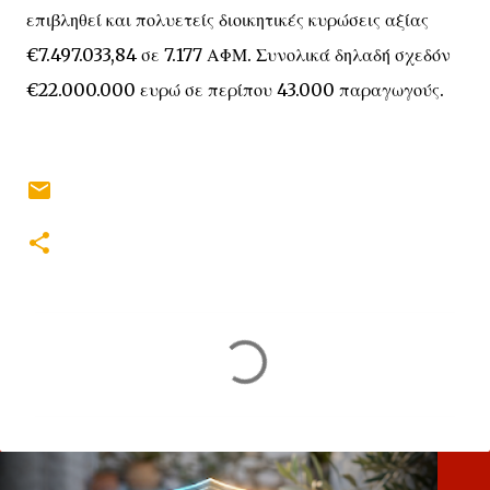
επιβληθεί και πολυετείς διοικητικές κυρώσεις αξίας
€7.497.033,84 σε 7.177 ΑΦΜ. Συνολικά δηλαδή σχεδόν
€22.000.000 ευρώ σε περίπου 43.000 παραγωγούς.
Σ
χ
ό
λ
ι