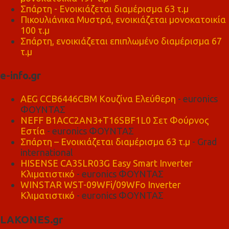
Σπάρτη - Ενοικιάζεται διαμέρισμα 63 τ.μ
Πικουλιάνικα Μυστρά, ενοικιάζεται μονοκατοικία
100 τ.μ
Σπάρτη, ενοικιάζεται επιπλωμένο διαμέρισμα 67
τ.μ
e-info.gr
AEG CCB6446CBM Κουζίνα Ελεύθερη
- euronics
ΦΟΥΝΤΑΣ
NEFF B1ACC2AN3+T16SBF1L0 Σετ Φούρνος
Εστία
- euronics ΦΟΥΝΤΑΣ
Σπάρτη – Ενοικιάζεται διαμέρισμα 63 τ.μ
- Grad
international
HISENSE CA35LR03G Easy Smart Inverter
Κλιματιστικό
- euronics ΦΟΥΝΤΑΣ
WINSTAR WST-09WFi/09WFo Inverter
Κλιματιστικό
- euronics ΦΟΥΝΤΑΣ
LAKONES.gr