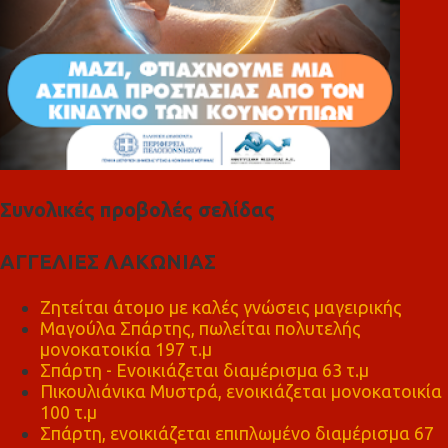
Συνολικές προβολές σελίδας
ΑΓΓΕΛΙΕΣ ΛΑΚΩΝΙΑΣ
Ζητείται άτομο με καλές γνώσεις μαγειρικής
Μαγούλα Σπάρτης, πωλείται πολυτελής
μονοκατοικία 197 τ.μ
Σπάρτη - Ενοικιάζεται διαμέρισμα 63 τ.μ
Πικουλιάνικα Μυστρά, ενοικιάζεται μονοκατοικία
100 τ.μ
Σπάρτη, ενοικιάζεται επιπλωμένο διαμέρισμα 67