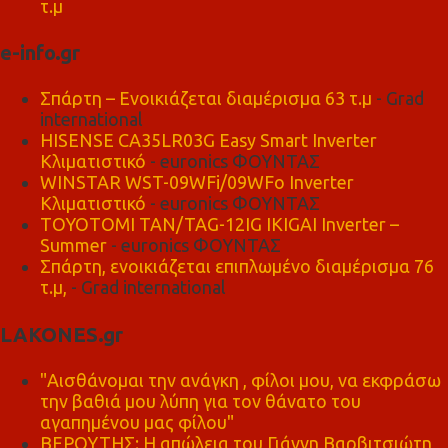
τ.μ
e-info.gr
Σπάρτη – Ενοικιάζεται διαμέρισμα 63 τ.μ
- Grad
international
HISENSE CA35LR03G Easy Smart Inverter
Κλιματιστικό
- euronics ΦΟΥΝΤΑΣ
WINSTAR WST-09WFi/09WFo Inverter
Κλιματιστικό
- euronics ΦΟΥΝΤΑΣ
TOYOTOMI TAN/TAG-12IG IKIGAI Inverter –
Summer
- euronics ΦΟΥΝΤΑΣ
Σπάρτη, ενοικιάζεται επιπλωμένο διαμέρισμα 76
τ.μ,
- Grad international
LAKONES.gr
"Αισθάνομαι την ανάγκη , φίλοι μου, να εκφράσω
την βαθιά μου λύπη για τον θάνατο του
αγαπημένου μας φίλου"
ΒΕΡΟΥΤΗΣ: Η απώλεια του Γιάννη Βαρβιτσιώτη