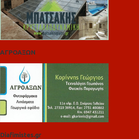
ΑΓΡΟΑΞΩΝ
Diafimistes.gr