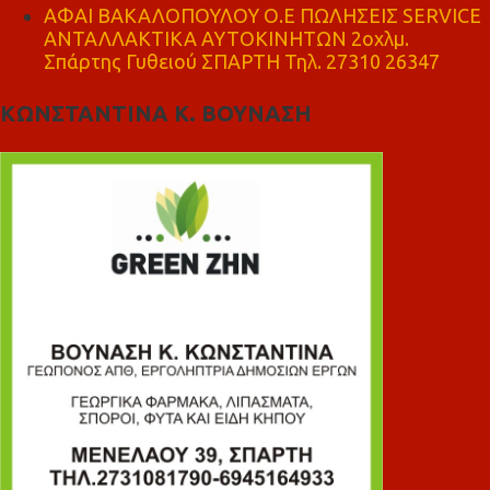
ΑΦΑΙ ΒΑΚΑΛΟΠΟΥΛΟΥ Ο.Ε ΠΩΛΗΣΕΙΣ SERVICE
ΑΝΤΑΛΛΑΚΤΙΚΑ ΑΥΤΟΚΙΝΗΤΩΝ 2οχλμ.
Σπάρτης Γυθειού ΣΠΑΡΤΗ Τηλ. 27310 26347
ΚΩΝΣΤΑΝΤΙΝΑ Κ. ΒΟΥΝΑΣΗ