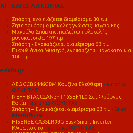
ΑΓΓΕΛΙΕΣ ΛΑΚΩΝΙΑΣ
Σπάρτη, ενοικιάζεται διαμέρισμα 80 τ.μ
Ζητείται άτομο με καλές γνώσεις μαγειρικής
Μαγούλα Σπάρτης, πωλείται πολυτελής
μονοκατοικία 197 τ.μ
Σπάρτη - Ενοικιάζεται διαμέρισμα 63 τ.μ
Πικουλιάνικα Μυστρά, ενοικιάζεται μονοκατοικία
100 τ.μ
e-info.gr
AEG CCB6446CBM Κουζίνα Ελεύθερη
- euronics
ΦΟΥΝΤΑΣ
NEFF B1ACC2AN3+T16SBF1L0 Σετ Φούρνος
Εστία
- euronics ΦΟΥΝΤΑΣ
Σπάρτη – Ενοικιάζεται διαμέρισμα 63 τ.μ
- Grad
international
HISENSE CA35LR03G Easy Smart Inverter
Κλιματιστικό
- euronics ΦΟΥΝΤΑΣ