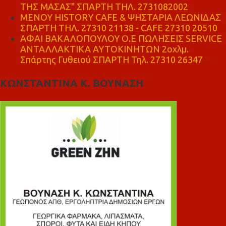
ΤΗΣ ΜΑΣΑΣ" ΣΠΑΡΤΗ ΤΗΛ. 2731082002
ΜΕΝΟΥ HISTORY CAFE & ΨΗΣΤΑΡΙΑ ΛΕΩΝΙΔΑΣ
ΣΠΑΡΤΗ ΤΗΛ. 27310 21138 - CAFE 27310 20510
ΑΦΑΙ ΒΑΚΑΛΟΠΟΥΛΟΥ Ο.Ε ΠΩΛΗΣΕΙΣ SERVICE
ΑΝΤΑΛΛΑΚΤΙΚΑ ΑΥΤΟΚΙΝΗΤΩΝ 2οχλμ.
Σπάρτης Γυθειού ΣΠΑΡΤΗ Τηλ. 27310 26347
ΚΩΝΣΤΑΝΤΙΝΑ Κ. ΒΟΥΝΑΣΗ