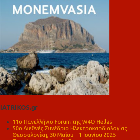
IATRIKOS.gr
11ο Πανελλήνιο Forum της W4O Hellas
50ο Διεθνές Συνέδριο Ηλεκτροκαρδιολογίας
Θεσσαλονίκη, 30 Μαΐου – 1 Ιουνίου 2025