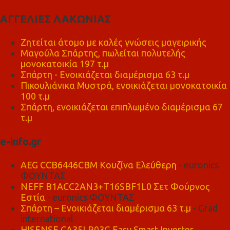
ΑΓΓΕΛΙΕΣ ΛΑΚΩΝΙΑΣ
Ζητείται άτομο με καλές γνώσεις μαγειρικής
Μαγούλα Σπάρτης, πωλείται πολυτελής
μονοκατοικία 197 τ.μ
Σπάρτη - Ενοικιάζεται διαμέρισμα 63 τ.μ
Πικουλιάνικα Μυστρά, ενοικιάζεται μονοκατοικία
100 τ.μ
Σπάρτη, ενοικιάζεται επιπλωμένο διαμέρισμα 67
τ.μ
e-info.gr
AEG CCB6446CBM Κουζίνα Ελεύθερη
- euronics
ΦΟΥΝΤΑΣ
NEFF B1ACC2AN3+T16SBF1L0 Σετ Φούρνος
Εστία
- euronics ΦΟΥΝΤΑΣ
Σπάρτη – Ενοικιάζεται διαμέρισμα 63 τ.μ
- Grad
international
HISENSE CA35LR03G Easy Smart Inverter