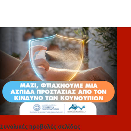
Σ
χ
ό
λ
ι
α
Συνολικές προβολές σελίδας