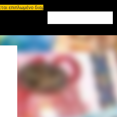
αι επιπλωμένο διαμέρισμα 65τ.μ Σπάρτη - πωλείται 