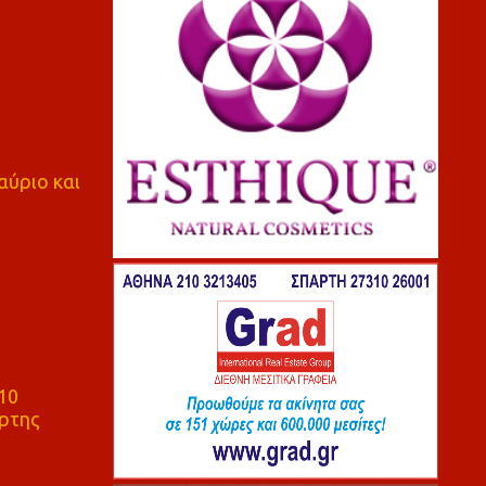
αύριο και
10
ρτης