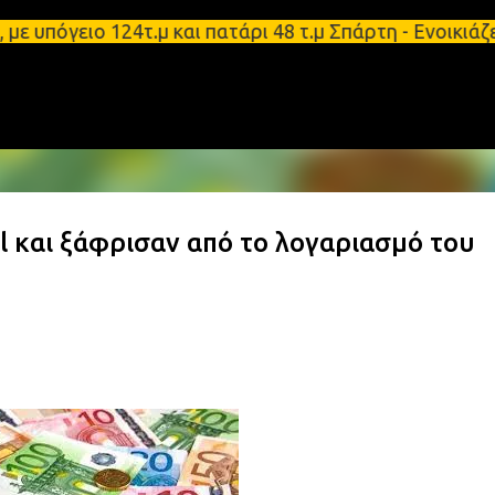
Μετάβαση στο κύριο περιεχόμενο
όγειο 124τ.μ και πατάρι 48 τ.μ Σπάρτη - Ενοικιάζετ
l και ξάφρισαν από το λογαριασμό του