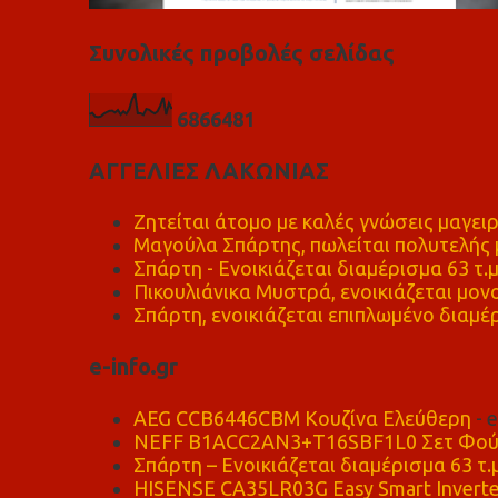
Συνολικές προβολές σελίδας
6
8
6
6
4
8
1
ΑΓΓΕΛΙΕΣ ΛΑΚΩΝΙΑΣ
Ζητείται άτομο με καλές γνώσεις μαγειρ
Μαγούλα Σπάρτης, πωλείται πολυτελής μ
Σπάρτη - Ενοικιάζεται διαμέρισμα 63 τ.
Πικουλιάνικα Μυστρά, ενοικιάζεται μονο
Σπάρτη, ενοικιάζεται επιπλωμένο διαμέρ
e-info.gr
AEG CCB6446CBM Κουζίνα Ελεύθερη
- 
NEFF B1ACC2AN3+T16SBF1L0 Σετ Φού
Σπάρτη – Ενοικιάζεται διαμέρισμα 63 τ.
HISENSE CA35LR03G Easy Smart Inverte