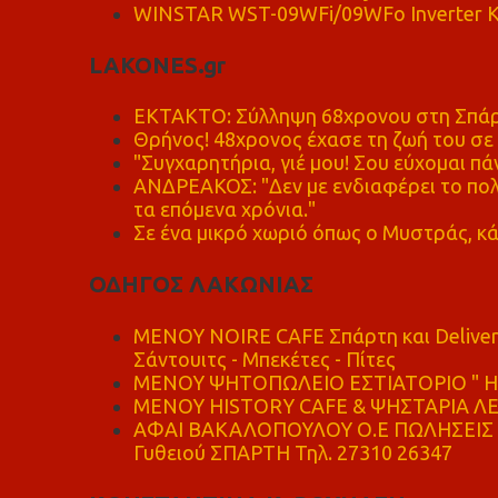
WINSTAR WST-09WFi/09WFo Inverter Κ
LAKONES.gr
ΕΚΤΑΚΤΟ: Σύλληψη 68χρονου στη Σπάρτ
Θρήνος! 48χρονος έχασε τη ζωή του σ
"Συγχαρητήρια, γιέ μου! Σου εύχομαι πάν
ΑΝΔΡΕΑΚΟΣ: "Δεν με ενδιαφέρει το πολι
τα επόμενα χρόνια."
Σε ένα μικρό χωριό όπως ο Μυστράς, κά
ΟΔΗΓΟΣ ΛΑΚΩΝΙΑΣ
MENOY NOIRE CAFE Σπάρτη και Delive
Σάντουιτς - Μπεκέτες - Πίτες
ΜΕΝΟΥ ΨΗΤΟΠΩΛΕΙΟ ΕΣΤΙΑΤΟΡΙΟ " Η 
ΜΕΝΟΥ HISTORY CAFE & ΨΗΣΤΑΡΙΑ ΛΕΩ
ΑΦΑΙ ΒΑΚΑΛΟΠΟΥΛΟΥ Ο.Ε ΠΩΛΗΣΕΙΣ 
Γυθειού ΣΠΑΡΤΗ Τηλ. 27310 26347