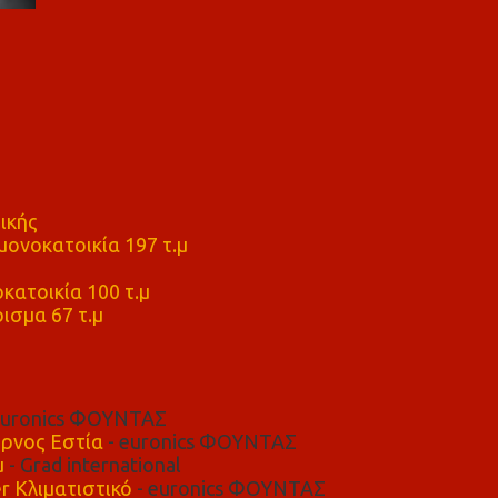
ικής
ονοκατοικία 197 τ.μ
μ
κατοικία 100 τ.μ
ισμα 67 τ.μ
euronics ΦΟΥΝΤΑΣ
ρνος Εστία
- euronics ΦΟΥΝΤΑΣ
μ
- Grad international
r Κλιματιστικό
- euronics ΦΟΥΝΤΑΣ