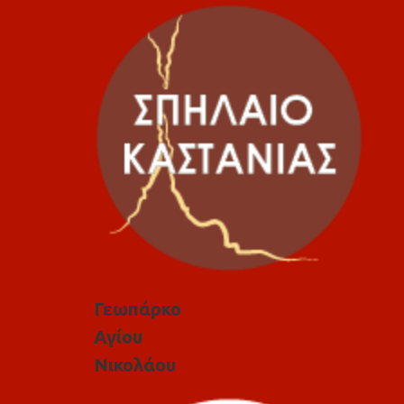
Γεωπάρκο
Αγίου
Νικολάου