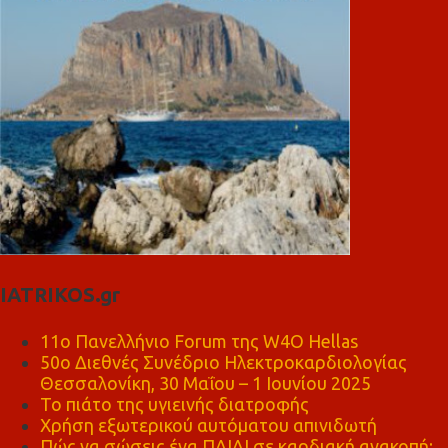
IATRIKOS.gr
11ο Πανελλήνιο Forum της W4O Hellas
50ο Διεθνές Συνέδριο Ηλεκτροκαρδιολογίας
Θεσσαλονίκη, 30 Μαΐου – 1 Ιουνίου 2025
Το πιάτο της υγιεινής διατροφής
Χρήση εξωτερικού αυτόματου απινιδωτή
Πώς να σώσεις ένα ΠΑΙΔΙ σε καρδιακή ανακοπή;