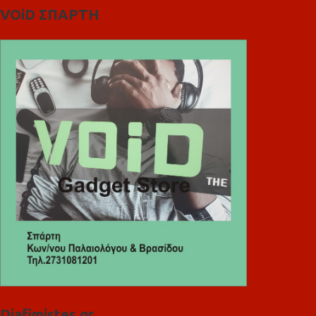
VOiD ΣΠΑΡΤΗ
Diafimistes.gr