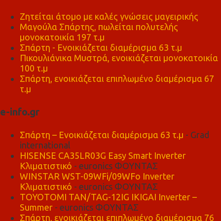
Ζητείται άτομο με καλές γνώσεις μαγειρικής
Μαγούλα Σπάρτης, πωλείται πολυτελής
μονοκατοικία 197 τ.μ
Σπάρτη - Ενοικιάζεται διαμέρισμα 63 τ.μ
Πικουλιάνικα Μυστρά, ενοικιάζεται μονοκατοικία
100 τ.μ
Σπάρτη, ενοικιάζεται επιπλωμένο διαμέρισμα 67
τ.μ
e-info.gr
Σπάρτη – Ενοικιάζεται διαμέρισμα 63 τ.μ
- Grad
international
HISENSE CA35LR03G Easy Smart Inverter
Κλιματιστικό
- euronics ΦΟΥΝΤΑΣ
WINSTAR WST-09WFi/09WFo Inverter
Κλιματιστικό
- euronics ΦΟΥΝΤΑΣ
TOYOTOMI TAN/TAG-12IG IKIGAI Inverter –
Summer
- euronics ΦΟΥΝΤΑΣ
Σπάρτη, ενοικιάζεται επιπλωμένο διαμέρισμα 76