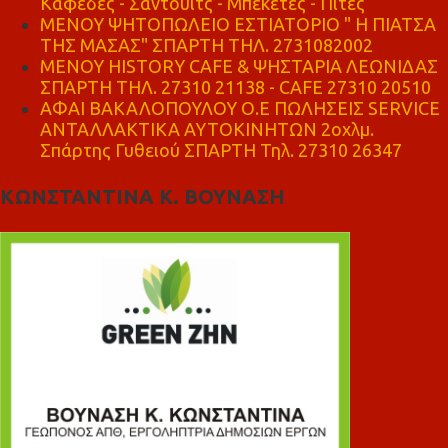
Καφέδες - Σάντουιτς - Μπεκέτες - Πίτες
ΜΕΝΟΥ ΨΗΤΟΠΩΛΕΙΟ ΕΣΤΙΑΤΟΡΙΟ " Η ΠΙΑΤΣΑ
ΤΗΣ ΜΑΣΑΣ" ΣΠΑΡΤΗ ΤΗΛ. 2731082002
ΜΕΝΟΥ HISTORY CAFE & ΨΗΣΤΑΡΙΑ ΛΕΩΝΙΔΑΣ
ΣΠΑΡΤΗ ΤΗΛ. 27310 21138 - CAFE 27310 20510
ΑΦΑΙ ΒΑΚΑΛΟΠΟΥΛΟΥ Ο.Ε ΠΩΛΗΣΕΙΣ SERVICE
ΑΝΤΑΛΛΑΚΤΙΚΑ ΑΥΤΟΚΙΝΗΤΩΝ 2οχλμ.
Σπάρτης Γυθειού ΣΠΑΡΤΗ Τηλ. 27310 26347
ΚΩΝΣΤΑΝΤΙΝΑ Κ. ΒΟΥΝΑΣΗ