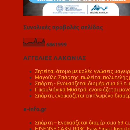
Συνολικές προβολές σελίδας
6
8
6
1
9
9
9
ΑΓΓΕΛΙΕΣ ΛΑΚΩΝΙΑΣ
Ζητείται άτομο με καλές γνώσεις μαγειρ
Μαγούλα Σπάρτης, πωλείται πολυτελής μ
Σπάρτη - Ενοικιάζεται διαμέρισμα 63 τ.
Πικουλιάνικα Μυστρά, ενοικιάζεται μονο
Σπάρτη, ενοικιάζεται επιπλωμένο διαμέρ
e-info.gr
Σπάρτη – Ενοικιάζεται διαμέρισμα 63 τ.
HISENSE CA35LR03G Easy Smart Inverte