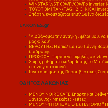
WINSTAR WST-09WFi/09WFo Inverter Κ
TOYOTOMI TAN/TAG-12IG IKIGAI Invert
Σπάρτη, ενοικιάζεται επιπλωμένο διαμέρ
LAKONES.gr
"Αισθάνομαι την ανάγκη , φίλοι μου, ν
μας φίλου"
ΒΕΡΟΥΤΗΣ: Η απώλεια του Γιάννη Βαρβι
διαδρομής
ΠΡΟΣΟΧΗ! Παραμένει υψηλός ο κίνδυνο
Χωρίς μαθήματα κολύμβησης το Ματάλει
πισίνα για το κοινό
Κινητοποίηση της Πυροσβεστικής Σπάρ
ΟΔΗΓΟΣ ΛΑΚΩΝΙΑΣ
MENOY NOIRE CAFE Σπάρτη και Delive
Σάντουιτς - Μπεκέτες - Πίτες
ΜΕΝΟΥ ΨΗΤΟΠΩΛΕΙΟ ΕΣΤΙΑΤΟΡΙΟ " Η 