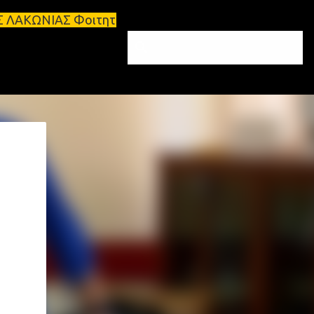
τητικά σπίτια προς ενοικίαση στη Σπάρτη Ενοικιάσε