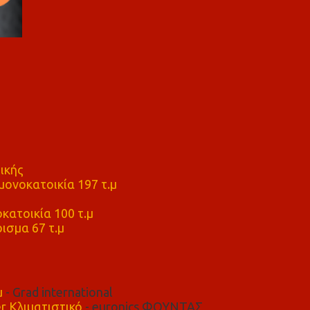
ικής
ονοκατοικία 197 τ.μ
μ
κατοικία 100 τ.μ
ισμα 67 τ.μ
μ
- Grad international
r Κλιματιστικό
- euronics ΦΟΥΝΤΑΣ