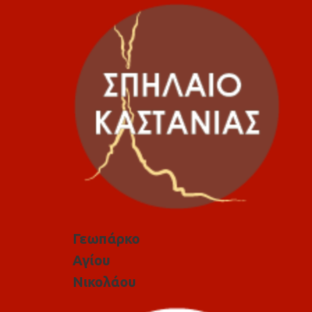
Γεωπάρκο
Αγίου
Νικολάου