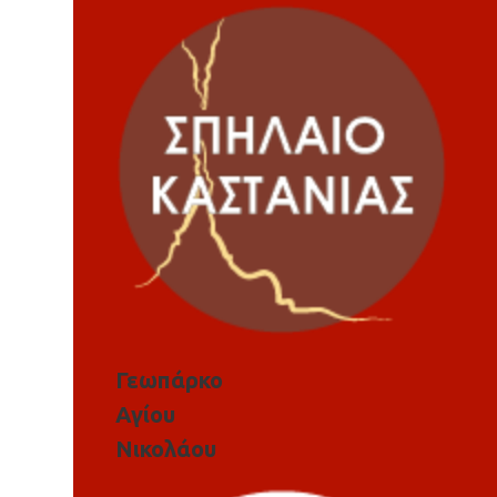
Γεωπάρκο
Αγίου
Νικολάου