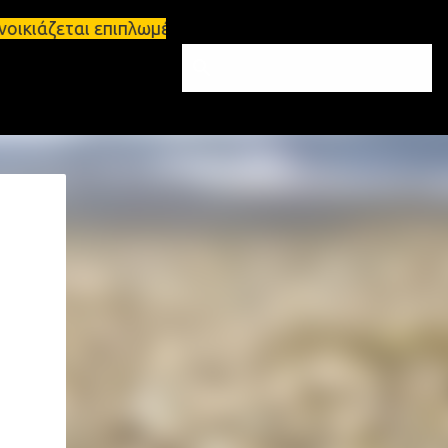
νοικιάζεται επιπλωμένο διαμέρισμα 65τ.μ Σπάρτη - 