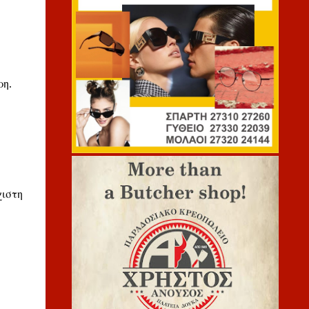
ρη.
χιστη