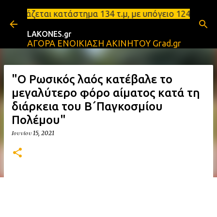
Μετάβαση στο κύριο περιεχόμενο
ατάστημα 134 τ.μ, με υπόγειο 124τ.μ και πατάρι 48
LAKONES.gr
ΑΓΟΡΑ ΕΝΟΙΚΙΑΣΗ ΑΚΙΝΗΤΟΥ Grad.gr
"Ο Ρωσικός λαός κατέβαλε το
μεγαλύτερο φόρο αίματος κατά τη
διάρκεια του Β´Παγκοσμίου
Πολέμου"
Ιουνίου 15, 2021