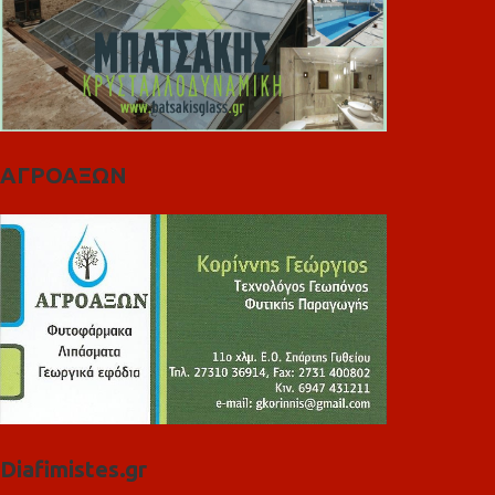
ΑΓΡΟΑΞΩΝ
Diafimistes.gr